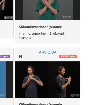
Käännösvastineet (suomi):
1. armo, armollinen; 2. diakoni,
diakonia
ARVIOIDA
1
-korpus
VKK-korpus
Käännösvastineet (suomi):