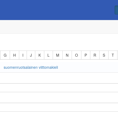
G
H
I
J
K
L
M
N
O
P
R
S
T
suomenruotsalainen viittomakieli