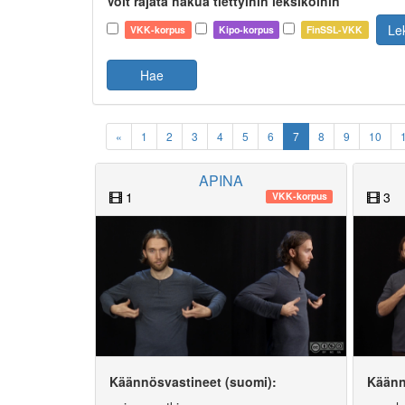
Voit rajata hakua tiettyihin leksikoihin
Le
VKK-korpus
Kipo-korpus
FinSSL-VKK
Hae
«
1
2
3
4
5
6
7
8
9
10
APINA
1
3
VKK-korpus
Käännösvastineet (suomi):
Käänn