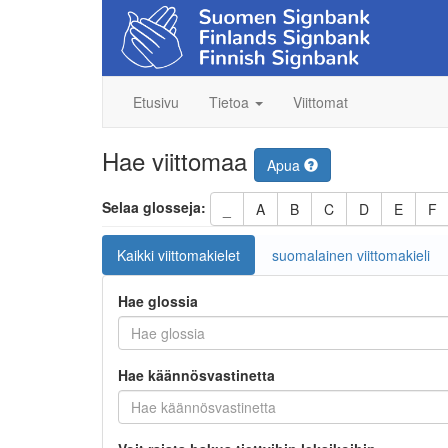
Etusivu
Tietoa
Viittomat
Hae viittomaa
Apua
Selaa glosseja:
_
A
B
C
D
E
F
Kaikki viittomakielet
suomalainen viittomakieli
Hae glossia
Hae käännösvastinetta