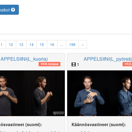
ksikot
11
12
13
14
15
16
...
199
»
APPELSIINI(L_kuoria)
APPELSIINI(L_pyöreä
1
VKK-korpus
VKK-
ösvastineet (suomi):
Käännösvastineet (suomi):