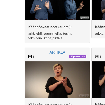
Käännösvastineet (suomi):
Käänn
arkkitehti, suunnittelija, (esim.
arkku,
tekninen-, kone)piirtäjä
ARTIKLA
1
1
Kipo-korpus
Käännösvastineet (suomi):
Käänn