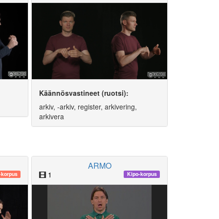
Käännösvastineet (ruotsi):
arkiv, -arkiv, register, arkivering,
arkivera
ARMO
1
korpus
Kipo-korpus