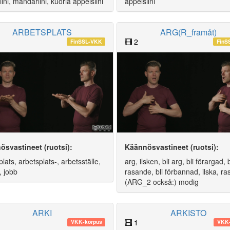
ini, mandariini, kuoria appelsiini
appelsiini
ARBETSPLATS
ARG(R_framåt)
2
FinSSL-VKK
FinS
ösvastineet (ruotsi):
Käännösvastineet (ruotsi):
lats, arbetsplats-, arbetsställe,
arg, ilsken, bli arg, bli förargad, b
, jobb
rasande, bli förbannad, ilska, ras
(ARG_2 också:) modig
ARKI
ARKISTO
1
VKK-korpus
VKK-