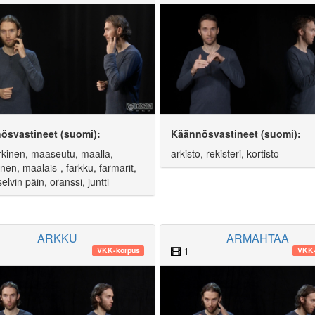
ösvastineet (suomi):
Käännösvastineet (suomi):
arkinen, maaseutu, maalla,
arkisto, rekisteri, kortisto
nen, maalais-, farkku, farmarit,
 selvin päin, oranssi, juntti
ARKKU
ARMAHTAA
1
VKK-korpus
VKK-