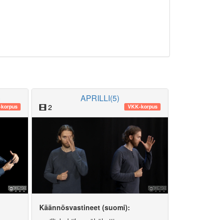
)
APRILLI(5)
2
korpus
VKK-korpus
Käännösvastineet (suomi):