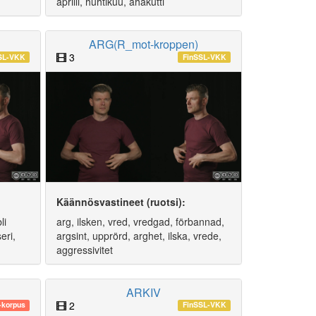
aprilli, huhtikuu, ähäkutti
ARG(R_mot-kroppen)
3
SL-VKK
FinSSL-VKK
Käännösvastineet (ruotsi):
li
arg, ilsken, vred, vredgad, förbannad,
eri,
argsint, upprörd, arghet, ilska, vrede,
aggressivitet
ARKIV
2
korpus
FinSSL-VKK