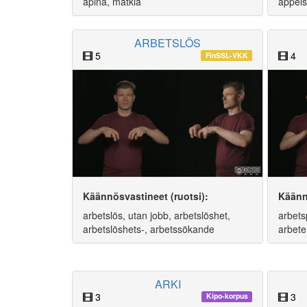
apina, matkia
appelsi
ARBETSLÖS
5
4
FinSSL-VKK
Käännösvastineet (ruotsi):
Käänn
arbetslös, utan jobb, arbetslöshet,
arbetsp
arbetslöshets-, arbetssökande
arbete
ARKI
3
3
Kipo-korpus