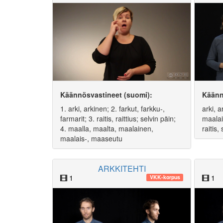
Käännösvastineet (suomi):
Käänn
1. arki, arkinen; 2. farkut, farkku-,
arki, 
farmarit; 3. raitis, raittius; selvin päin;
maalai
4. maalla, maalta, maalainen,
raitis,
maalais-, maaseutu
ARKKITEHTI
1
1
VKK-korpus