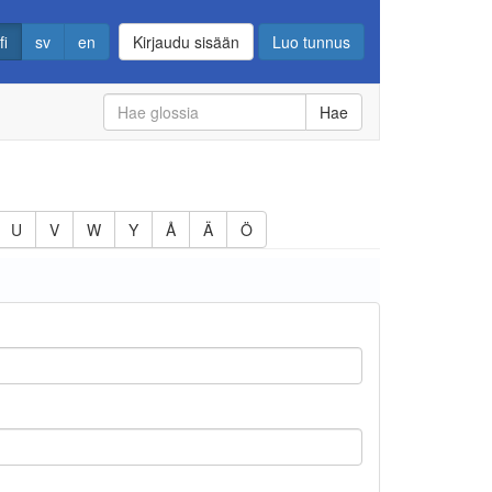
fi
sv
en
Kirjaudu sisään
Luo tunnus
Hae
U
V
W
Y
Å
Ä
Ö