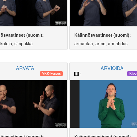
ösvastineet (suomi):
Käännösvastineet (suomi):
 kotelo, simpukka
armahtaa, armo, armahdus
ARVATA
ARVIOIDA
1
VKK-korpus
Kipo
ösvastineet (suomi):
Käännösvastineet (suomi):