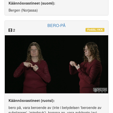
Käännösvastineet (suomi):
Bergen (Norjassa)
BERO-PÅ
2
FinSSL-VKK
Käännösvastineet (ruotsi):
bero på, vara beroende av (inte i betydelsen 'beroende av
substanser', 'missbruk'), komma an, vara avhängig (av)