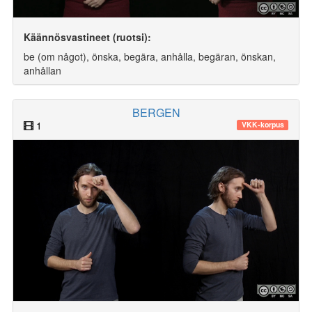
Käännösvastineet (ruotsi):
be (om något), önska, begära, anhålla, begäran, önskan,
anhållan
BERGEN
1
VKK-korpus