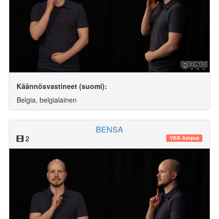
Käännösvastineet (suomi):
Belgia, belgialainen
BENSA
2
VKK-korpus