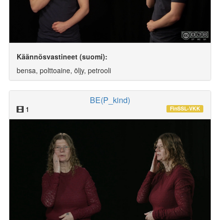
Käännösvastineet (suomi):
bensa, polttoaine, öljy, petrooli
BE(P_kind)
1
FinSSL-VKK