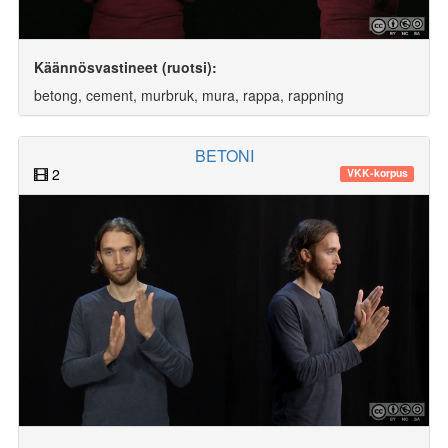
Käännösvastineet (ruotsi):
betong, cement, murbruk, mura, rappa, rappning
BETONI
2
VKK-korpus