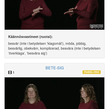
Käännösvastineet (ruotsi):
besvär (inte i betydelsen 'klagomål'), möda, jobbig,
besvärlig, obekväm, komplicerad, besvära (inte i betydelsen
'överklaga', 'besvära sig')
BETE-SIG
1
FinSSL-VKK