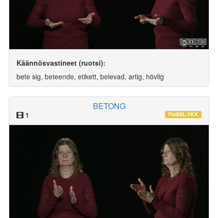
Käännösvastineet (ruotsi):
bete sig, beteende, etikett, belevad, artig, hövlig
BETONG
1
FinSSL-VKK