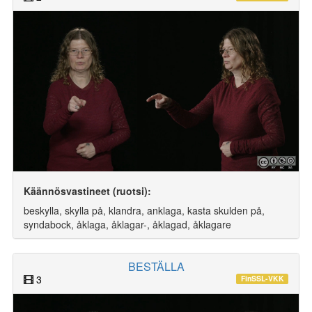
Käännösvastineet (ruotsi):
beskylla, skylla på, klandra, anklaga, kasta skulden på,
syndabock, åklaga, åklagar-, åklagad, åklagare
BESTÄLLA
3
FinSSL-VKK