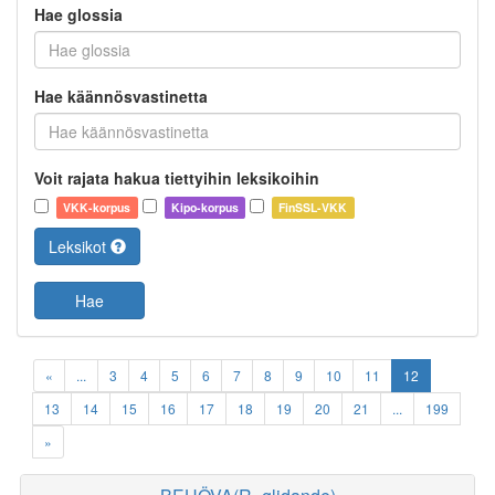
Hae glossia
Hae käännösvastinetta
Voit rajata hakua tiettyihin leksikoihin
VKK-korpus
Kipo-korpus
FinSSL-VKK
Leksikot
Hae
«
...
3
4
5
6
7
8
9
10
11
12
13
14
15
16
17
18
19
20
21
...
199
»