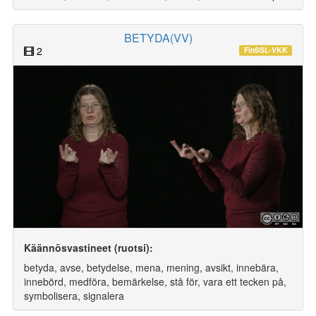
BETYDA(VV)
2
FinSSL-VKK
Käännösvastineet (ruotsi):
betyda, avse, betydelse, mena, mening, avsikt, innebära,
innebörd, medföra, bemärkelse, stå för, vara ett tecken på,
symbolisera, signalera