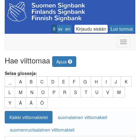
fi
sv
en
Kirjaudu sisään
Luo tunnus
Navigoin
Hae viittomaa
Apua
Selaa glosseja:
_
A
B
C
D
E
F
G
H
I
J
K
L
M
N
O
P
R
S
T
U
V
W
Y
Å
Ä
Ö
Kaikki viittomakielet
suomalainen viittomakieli
suomenruotsalainen viittomakieli