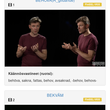
BEHÖVA(R_glidande)
1
FinSSL-VKK
Käännösvastineet (ruotsi):
behöva, sakna, fattas, behov, avsaknad, -behov, behovs-
BEKVÄM
2
FinSSL-VKK