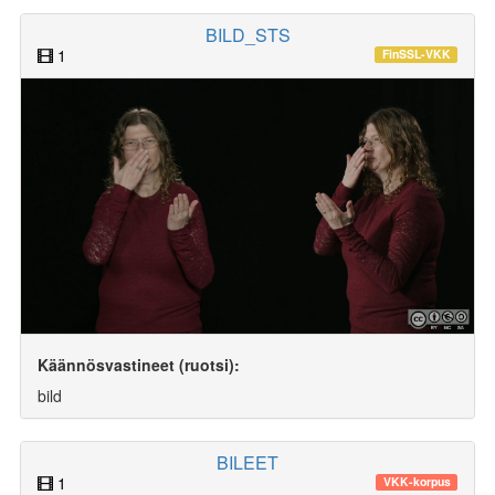
BILD_STS
1
FinSSL-VKK
Käännösvastineet (ruotsi):
bild
BILEET
1
VKK-korpus