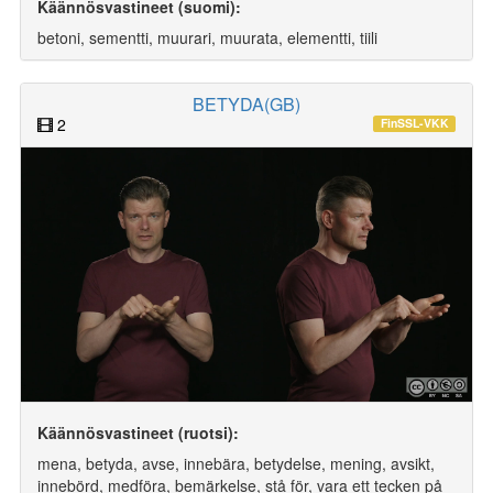
Käännösvastineet (suomi):
betoni, sementti, muurari, muurata, elementti, tiili
BETYDA(GB)
2
FinSSL-VKK
Käännösvastineet (ruotsi):
mena, betyda, avse, innebära, betydelse, mening, avsikt,
innebörd, medföra, bemärkelse, stå för, vara ett tecken på