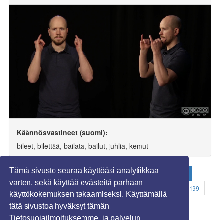
Käännösvastineet (suomi):
bileet, bilettää, bailata, bailut, juhlia, kemut
Tämä sivusto seuraa käyttöäsi analytiikkaa
«
...
3
4
5
6
7
8
9
10
11
12
varten, sekä käyttää evästeitä parhaan
13
14
15
16
17
18
19
20
21
...
199
käyttökokemuksen takaamiseksi. Käyttämällä
»
tätä sivustoa hyväksyt tämän,
Tietosuojailmoituksemme, ja palvelun