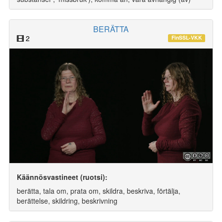
BERÄTTA
2
FinSSL-VKK
Käännösvastineet (ruotsi):
berätta, tala om, prata om, skildra, beskriva, förtälja,
berättelse, skildring, beskrivning