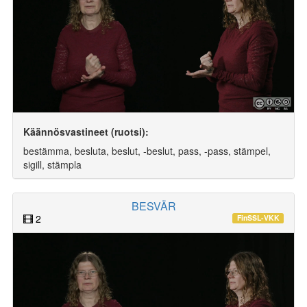
Käännösvastineet (ruotsi):
bestämma, besluta, beslut, -beslut, pass, -pass, stämpel,
sigill, stämpla
BESVÄR
2
FinSSL-VKK