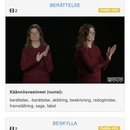
BERÄTTELSE
2
FinSSL-VKK
Käännösvastineet (ruotsi):
berättelse, -berättelse, skildring, beskrivning, redogörelse,
framställning, saga, fabel
BESKYLLA
2
FinSSL-VKK