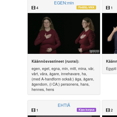
EGEN:min
4
1
FinSSL-VKK
Käännösvastineet (ruotsi):
Käänn
egen, eget, egna, min, mitt, mina, vår,
Egypti
vårt, våra, ägare, innehavare, ha,
(med A-handform också:) äga, ägare,
ägendom, (i CA:) personens, hans,
hennes, hens
EHTIÄ
1
2
Kipo-korpus