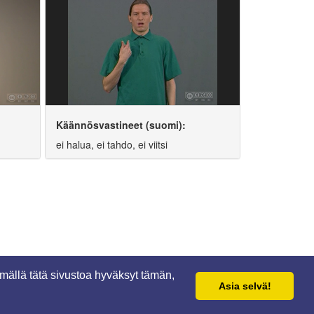
Käännösvastineet (suomi):
ei halua, ei tahdo, ei viitsi
mällä tätä sivustoa hyväksyt tämän,
Asia selvä!