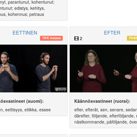
ynyt, parantunut, kohentunut;
ntunut; edistys, kehitys,
us, kohennus; petraus
EETTINEN
EFTER
2
VKK-korpus
FinS
ösvastineet (suomi):
Käännösvastineet (ruotsi):
n, eettisyys, etiikka, essee
efter, efteråt, sen, senare, sedan
därefter, följande, efterföljande,
nästkommande, påföljande, öve