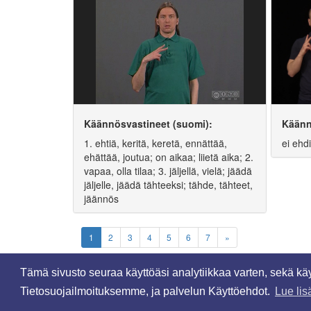
Käännösvastineet (suomi):
Käänn
1. ehtiä, keritä, keretä, ennättää,
ei ehd
ehättää, joutua; on aikaa; liietä aika; 2.
vapaa, olla tilaa; 3. jäljellä, vielä; jäädä
jäljelle, jäädä tähteeksi; tähde, tähteet,
jäännös
1
2
3
4
5
6
7
»
Tämä sivusto seuraa käyttöäsi analytiikkaa varten, sekä k
Tietosuojailmoituksemme, ja palvelun Käyttöehdot.
Lue lis