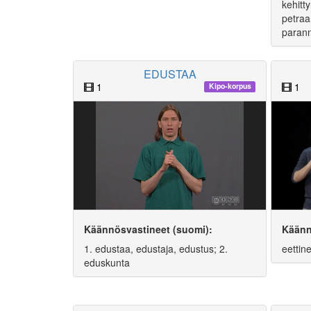
kehitt
petraa
parann
EDUSTAA
1
1
Kipo-korpus
Käännösvastineet (suomi):
Käänn
1. edustaa, edustaja, edustus; 2.
eettine
eduskunta