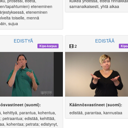
lku, prosessi, edetä,
kulkea yhdessä, edetä rinnakkai
den/tapahtumien) eteneminen
samanaikaisesti, yhtä aikaa
järjestyksessä, eteneminen
lvelta toiselle, mennä
äin, sujua
EDISTYÄ
EDISTÄÄ
2
Kipo-korpus
Kipo
ösvastineet (suomi):
Käännösvastineet (suomi):
ä, kehittyä, parantua, kohentua,
edistää, parantaa, kannustaa
; petraantua; edistää, kehittää,
aa, kohentaa; petrata; edistynyt,