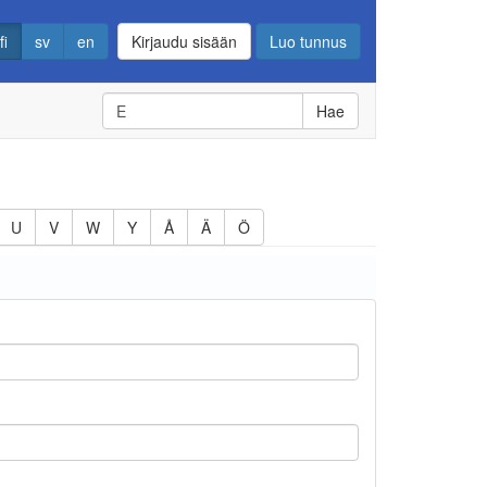
fi
sv
en
Kirjaudu sisään
Luo tunnus
Hae
U
V
W
Y
Å
Ä
Ö