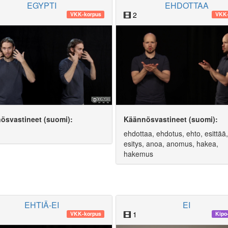
EGYPTI
EHDOTTAA
2
VKK-korpus
VKK-
ösvastineet (suomi):
Käännösvastineet (suomi):
ehdottaa, ehdotus, ehto, esittää,
esitys, anoa, anomus, hakea,
hakemus
EHTIÄ-EI
EI
1
VKK-korpus
Kipo