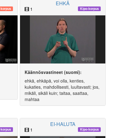
EHKÄ
1
korpus
Kipo-korpus
Käännösvastineet (suomi):
ehkä, ehkäpä, voi olla, kenties,
kukaties, mahdollisesti, luultavasti; jos,
mikäli, sikäli kuin; taitaa, saattaa,
mahtaa
EI-HALUTA
1
-korpus
Kipo-korpus