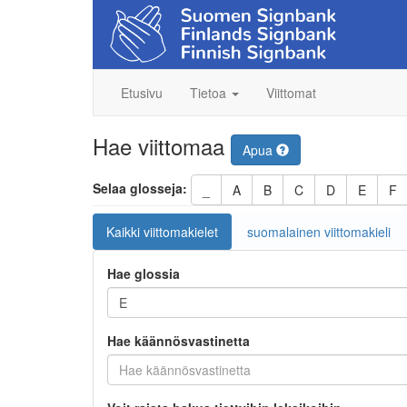
Etusivu
Tietoa
Viittomat
Hae viittomaa
Apua
Selaa glosseja:
_
A
B
C
D
E
F
Kaikki viittomakielet
suomalainen viittomakieli
Hae glossia
Hae käännösvastinetta