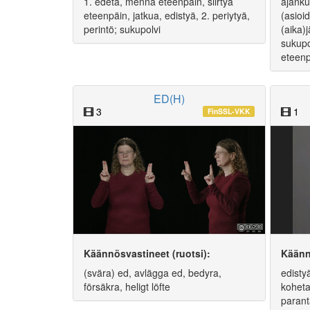
1. edetä, mennä eteenpäin, siirtyä
ajanku
eteenpäin, jatkua, edistyä, 2. periytyä,
(asioi
perintö; sukupolvi
(aika)
sukupo
eteenp
ED(H)
3
1
FinSSL-VKK
Käännösvastineet (ruotsi):
Käänn
(svära) ed, avlägga ed, bedyra,
edisty
försäkra, heligt löfte
koheta
parant