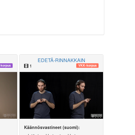
EDETÄ-RINNAKKAIN
1
-korpus
VKK-korpus
Käännösvastineet (suomi):