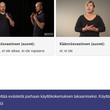
ösvastineet (suomi):
Käännösvastineet (suomi):
i, ei ole aikaa, ei ole vapaana
ei; ei ole
äyttää evästeitä parhaan käyttökokemuksen takaamiseksi. Käyttä
ää