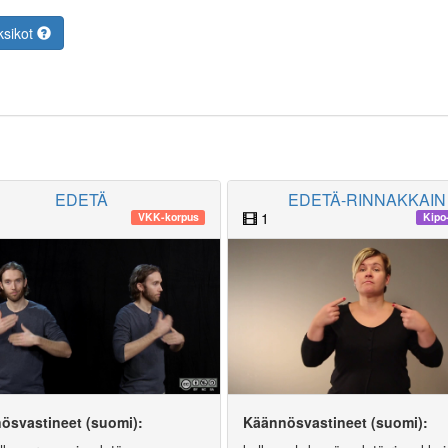
ksikot
EDETÄ
EDETÄ-RINNAKKAIN
1
VKK-korpus
Kipo
ösvastineet (suomi):
Käännösvastineet (suomi):