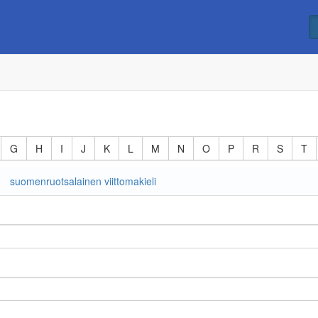
G
H
I
J
K
L
M
N
O
P
R
S
T
suomenruotsalainen viittomakieli