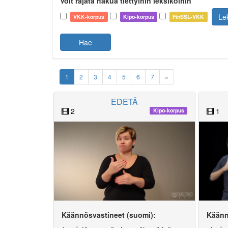
Voit rajata hakua tiettyihin leksikoihin
Le
VKK-korpus
Kipo-korpus
FinSSL-VKK
Hae
1
2
3
4
5
6
7
»
EDETÄ
2
1
Kipo-korpus
Käännösvastineet (suomi):
Käänn