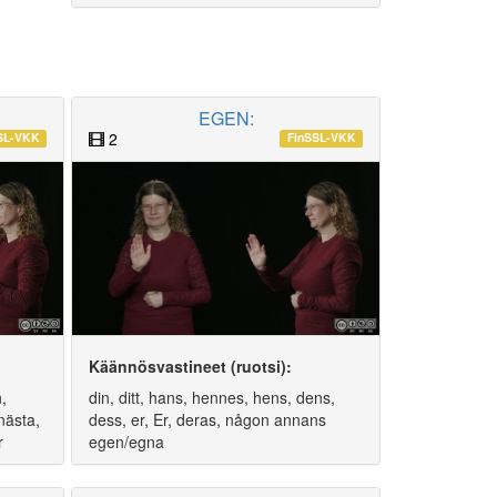
EGEN:
2
SL-VKK
FinSSL-VKK
Käännösvastineet (ruotsi):
,
din, ditt, hans, hennes, hens, dens,
 nästa,
dess, er, Er, deras, någon annans
r
egen/egna