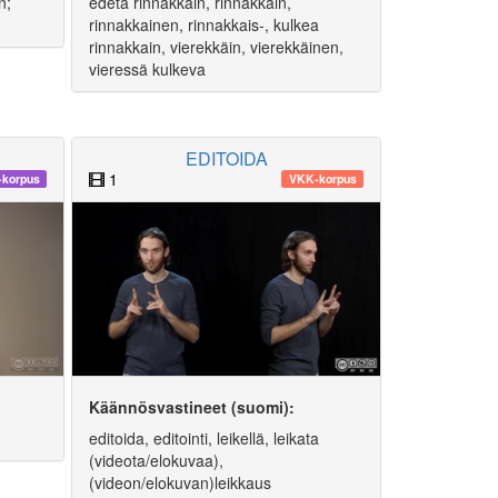
n;
edetä rinnakkain, rinnakkain,
rinnakkainen, rinnakkais-, kulkea
rinnakkain, vierekkäin, vierekkäinen,
vieressä kulkeva
EDITOIDA
1
-korpus
VKK-korpus
Käännösvastineet (suomi):
editoida, editointi, leikellä, leikata
(videota/elokuvaa),
(videon/elokuvan)leikkaus