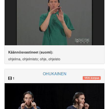
Käännösvastineet (suomi):
ohjelma, ohjelmisto; ohje, ohjeisto
OHUKAINEN
1
VKK-korpus