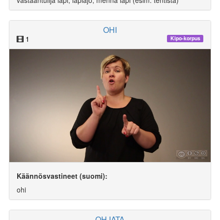
OHI
1
Kipo-korpus
Käännösvastineet (suomi):
ohi
OHJATA