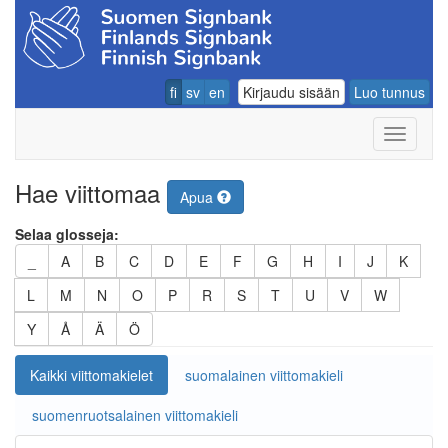
fi
sv
en
Kirjaudu sisään
Luo tunnus
Navigoin
Hae viittomaa
Apua
Selaa glosseja:
_
A
B
C
D
E
F
G
H
I
J
K
L
M
N
O
P
R
S
T
U
V
W
Y
Å
Ä
Ö
Kaikki viittomakielet
suomalainen viittomakieli
suomenruotsalainen viittomakieli