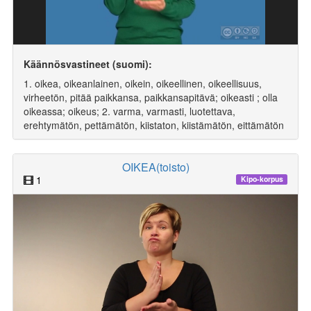
Käännösvastineet (suomi):
1. oikea, oikeanlainen, oikein, oikeellinen, oikeellisuus,
virheetön, pitää paikkansa, paikkansapitävä; oikeasti ; olla
oikeassa; oikeus; 2. varma, varmasti, luotettava,
erehtymätön, pettämätön, kiistaton, kiistämätön, eittämätön
OIKEA(toisto)
1
Kipo-korpus