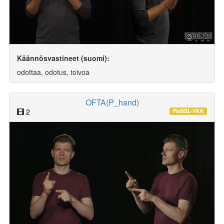
Käännösvastineet (suomi):
odottaa, odotus, toivoa
OFTA(P_hand)
2
FinSSL-VKK