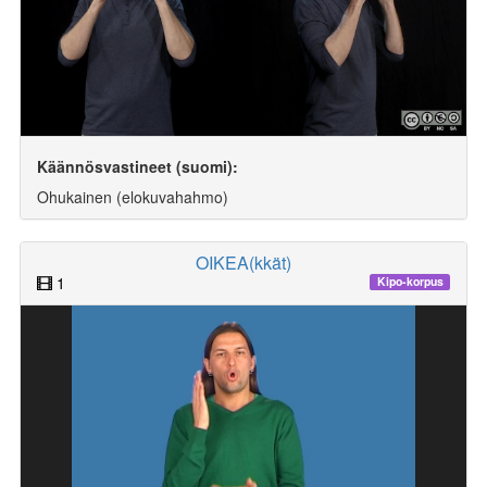
Käännösvastineet (suomi):
Ohukainen (elokuvahahmo)
OIKEA(kkät)
1
Kipo-korpus