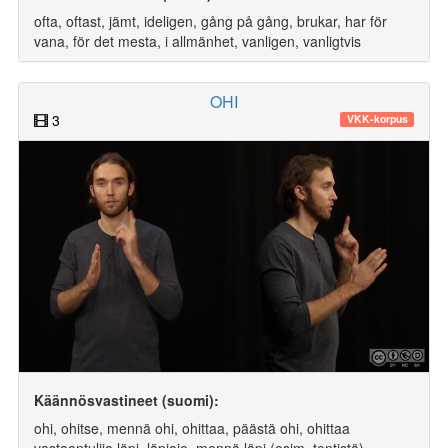
ofta, oftast, jämt, ideligen, gång på gång, brukar, har för
vana, för det mesta, i allmänhet, vanligen, vanligtvis
OHI
3
VKK-korpus
Käännösvastineet (suomi):
ohi, ohitse, mennä ohi, ohittaa, päästä ohi, ohittaa
vastaantulija läpi, läpiajo, mennä läpi (esim. tentistä)