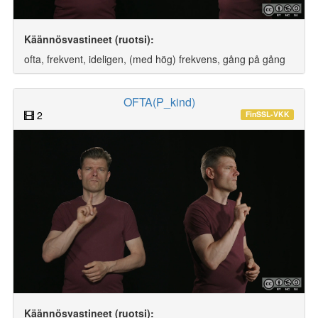
Käännösvastineet (ruotsi):
ofta, frekvent, ideligen, (med hög) frekvens, gång på gång
OFTA(P_kind)
2
FinSSL-VKK
Käännösvastineet (ruotsi):