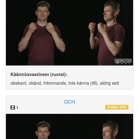
Käännösvastineet (ruotsi):
obekant, okänd, främmande, inte känna (till), aldrig sett
OCH
1
FinSSL-VKK