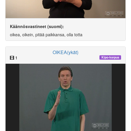
Käännösvastineet (suomi):
oikea, oikein, pitää paikkansa, olla totta
OIKEA(ykät)
1
Kipo-korpus