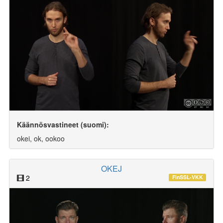
Käännösvastineet (suomi):
okei, ok, ookoo
OKEJ
2
FinSSL-VKK