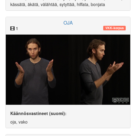
kässätä, äkätä, välähtää, sytyttää, hiffata, bonjata
OJA
1
VKK-korpus
Käännösvastineet (suomi):
oja, vako