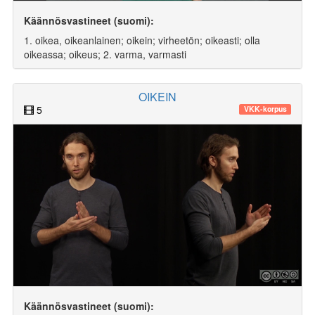
Käännösvastineet (suomi):
1. oikea, oikeanlainen; oikein; virheetön; oikeasti; olla
oikeassa; oikeus; 2. varma, varmasti
OIKEIN
5
VKK-korpus
Käännösvastineet (suomi):