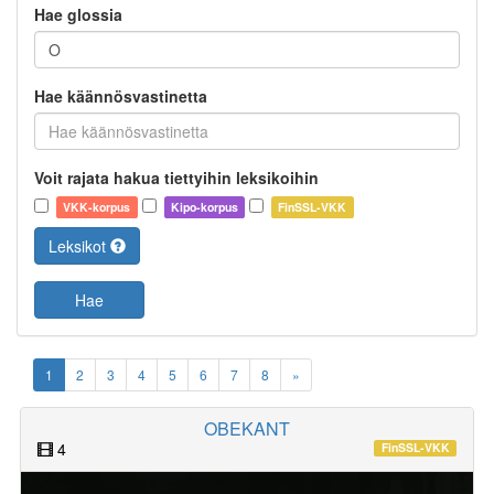
Hae glossia
Hae käännösvastinetta
Voit rajata hakua tiettyihin leksikoihin
VKK-korpus
Kipo-korpus
FinSSL-VKK
Leksikot
Hae
1
2
3
4
5
6
7
8
»
OBEKANT
4
FinSSL-VKK