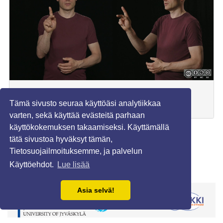
Käännösvastineet (ruotsi):
Tämä sivusto seuraa käyttöäsi analytiikkaa
okej, ok, OK, saken är klar, hålla med
varten, sekä käyttää evästeitä parhaan
käyttökokemuksen takaamiseksi. Käyttämällä
1
2
3
4
5
6
7
8
»
tätä sivustoa hyväksyt tämän,
Tietosuojailmoituksemme, ja palvelun
Käyttöehdot.
Lue lisää
Asia selvä!