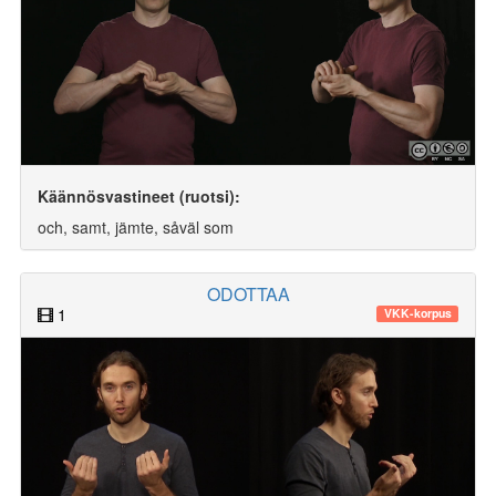
Käännösvastineet (ruotsi):
och, samt, jämte, såväl som
ODOTTAA
1
VKK-korpus