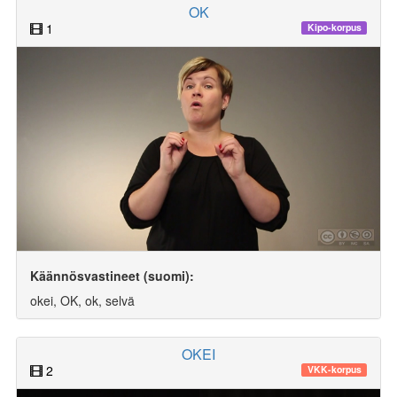
OK
1
Kipo-korpus
Käännösvastineet (suomi):
okei, OK, ok, selvä
OKEI
2
VKK-korpus