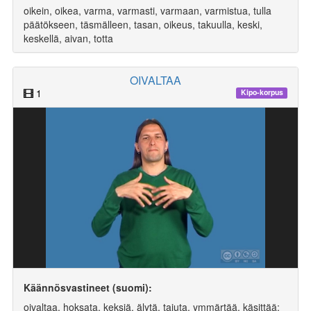
oikein, oikea, varma, varmasti, varmaan, varmistua, tulla
päätökseen, täsmälleen, tasan, oikeus, takuulla, keski,
keskellä, aivan, totta
OIVALTAA
1
Kipo-korpus
Käännösvastineet (suomi):
oivaltaa, hoksata, keksiä, älytä, tajuta, ymmärtää, käsittää;