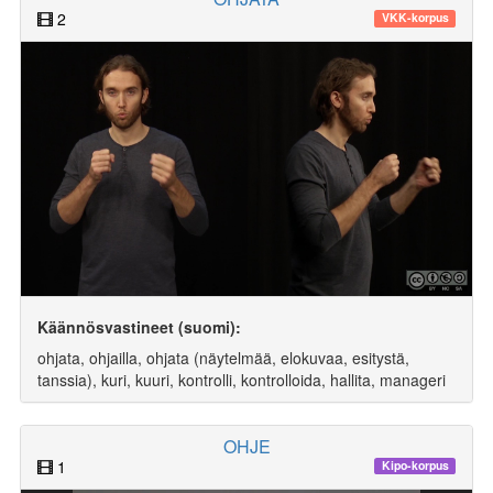
2
VKK-korpus
Käännösvastineet (suomi):
ohjata, ohjailla, ohjata (näytelmää, elokuvaa, esitystä,
tanssia), kuri, kuuri, kontrolli, kontrolloida, hallita, manageri
OHJE
1
Kipo-korpus