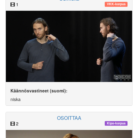
1
VKK-korpus
Käännösvastineet (suomi):
niska
OSOITTAA
2
Kipo-korpus