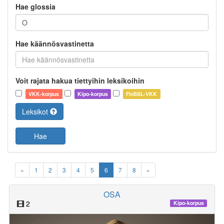
Hae glossia
Hae käännösvastinetta
Voit rajata hakua tiettyihin leksikoihin
VKK-korpus
Kipo-korpus
FinSSL-VKK
Leksikot
Hae
«
1
2
3
4
5
6
7
8
»
OSA
2
Kipo-korpus