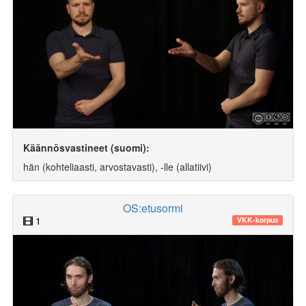
Käännösvastineet (suomi):
hän (kohteliaasti, arvostavasti), -lle (allatiivi)
OS:etusormi
1
VKK-korpus