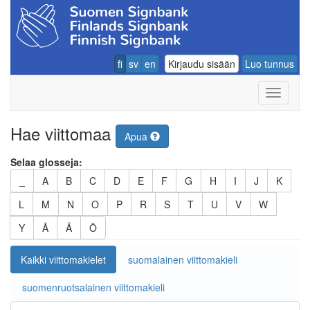
fi
sv
en
Kirjaudu sisään
Luo tunnus
Navigoin
Hae viittomaa
Apua
Selaa glosseja:
_
A
B
C
D
E
F
G
H
I
J
K
L
M
N
O
P
R
S
T
U
V
W
Y
Å
Ä
Ö
Kaikki viittomakielet
suomalainen viittomakieli
suomenruotsalainen viittomakieli