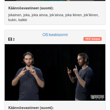
Käännösvastineet (suomi):
jokainen, joka, joka ainoa, jok’ainoa, joka ikinen, jok’ikinen,
kukin, kaikki
OS:keskisormi
2
VKK-korpus
Käännösvastineet (suomi):