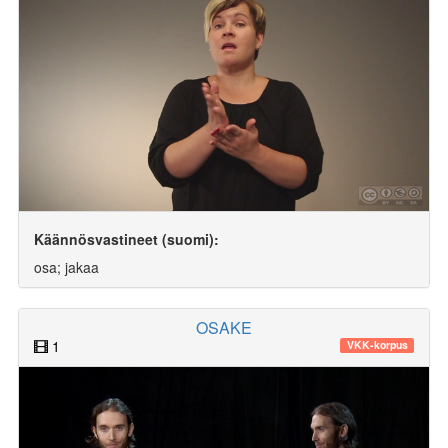
Käännösvastineet (suomi):
osa; jakaa
OSAKE
1
VKK-korpus