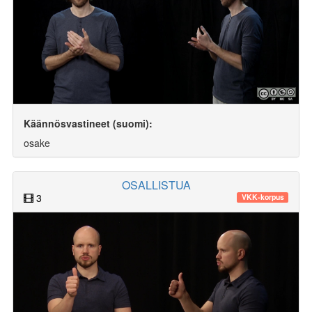
Käännösvastineet (suomi):
osake
OSALLISTUA
3
VKK-korpus