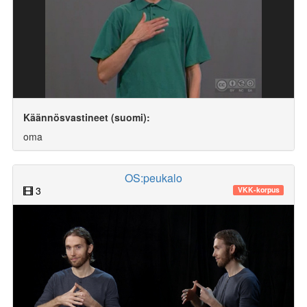
Käännösvastineet (suomi):
oma
OS:peukalo
3
VKK-korpus