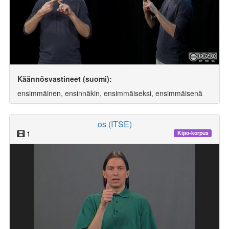
Käännösvastineet (suomi):
ensimmäinen, ensinnäkin, ensimmäiseksi, ensimmäisenä
os (ITSE)
1
Kipo-korpus