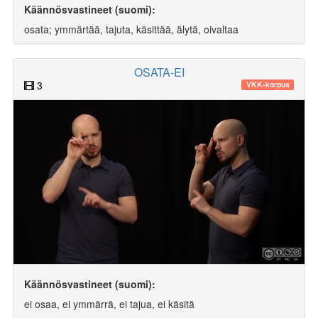
Käännösvastineet (suomi):
osata; ymmärtää, tajuta, käsittää, älytä, oivaltaa
OSATA-EI
3
VKK-korpus
Käännösvastineet (suomi):
ei osaa, ei ymmärrä, ei tajua, ei käsitä