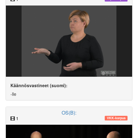
Käännösvastineet (suomi):
-lle
OS(B):
1
VKK-korpus