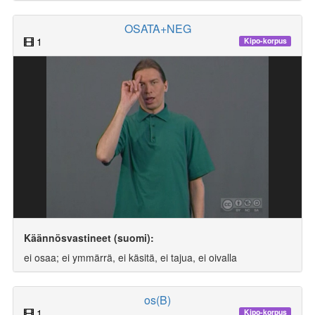
OSATA+NEG
1
Kipo-korpus
Käännösvastineet (suomi):
ei osaa; ei ymmärrä, ei käsitä, ei tajua, ei oivalla
os(B)
1
Kipo-korpus