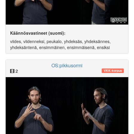
Käännösvastineet (suomi):
viides, viidenneksi, peukalo, yhdeksäs, yhdeksännes,
yhdeksäntenä, ensimmäinen, ensimmäisenä, ensiksi
OS:pikkusormi
2
VKK-korpus