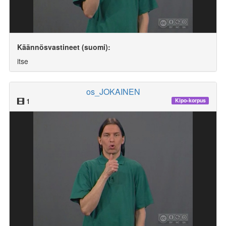
Käännösvastineet (suomi):
itse
os_JOKAINEN
1
Kipo-korpus