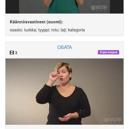
Käännösvastineet (suomi):
osasto; luokka; tyyppi; rotu; laji; kategoria
OSATA
3
Kipo-korpus