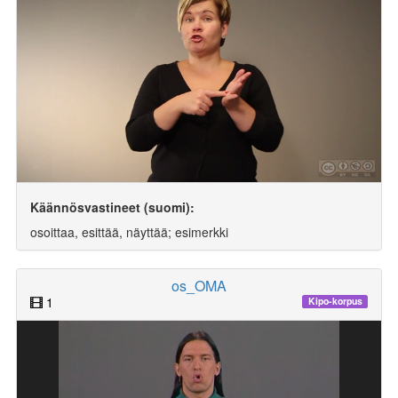
Käännösvastineet (suomi):
osoittaa, esittää, näyttää; esimerkki
os_OMA
1
Kipo-korpus