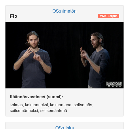
OS:nimetön
2
VKK-korpus
Käännösvastineet (suomi):
kolmas, kolmanneksi, kolmantena, seitsemäs,
seitsemänneksi, seitsemäntenä
OS:niska