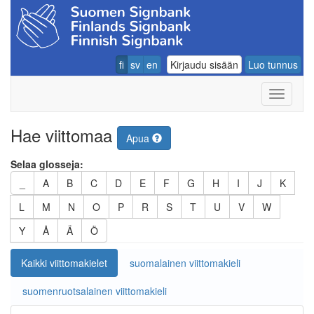
fi
sv
en
Kirjaudu sisään
Luo tunnus
Navigoin
Hae viittomaa
Apua
Selaa glosseja:
_
A
B
C
D
E
F
G
H
I
J
K
L
M
N
O
P
R
S
T
U
V
W
Y
Å
Ä
Ö
Kaikki viittomakielet
suomalainen viittomakieli
suomenruotsalainen viittomakieli