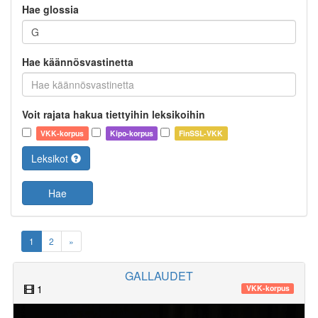
Hae glossia
Hae käännösvastinetta
Voit rajata hakua tiettyihin leksikoihin
VKK-korpus
Kipo-korpus
FinSSL-VKK
Leksikot
Hae
1
2
»
GALLAUDET
1
VKK-korpus