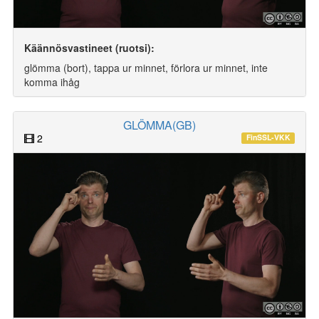
Käännösvastineet (ruotsi):
glömma (bort), tappa ur minnet, förlora ur minnet, inte
komma ihåg
GLÖMMA(GB)
2
FinSSL-VKK