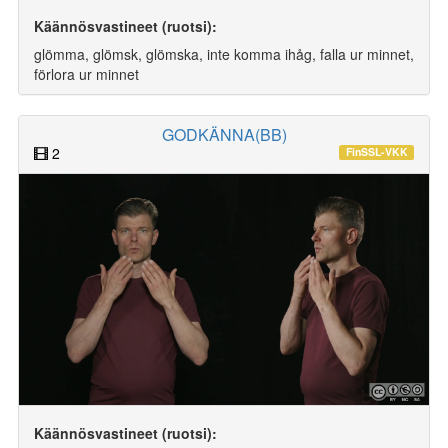
Käännösvastineet (ruotsi):
glömma, glömsk, glömska, inte komma ihåg, falla ur minnet,
förlora ur minnet
GODKÄNNA(BB)
2
FinSSL-VKK
Käännösvastineet (ruotsi):