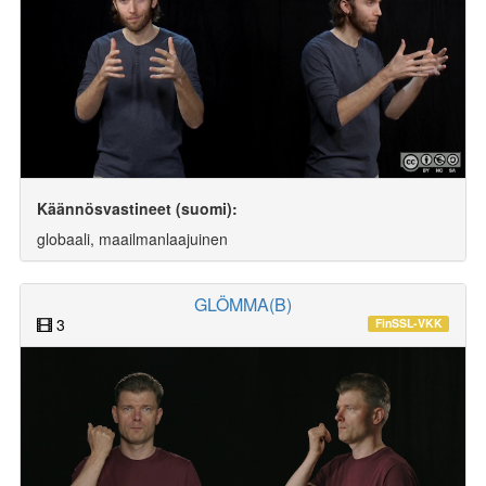
Käännösvastineet (suomi):
globaali, maailmanlaajuinen
GLÖMMA(B)
3
FinSSL-VKK