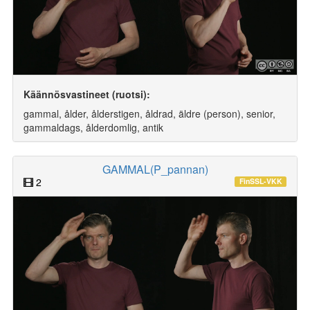
Käännösvastineet (ruotsi):
gammal, ålder, ålderstigen, åldrad, äldre (person), senior,
gammaldags, ålderdomlig, antik
GAMMAL(P_pannan)
2
FinSSL-VKK