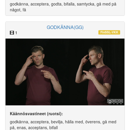
godkänna, acceptera, godta, bifalla, samtycka, gå med på
något, få
GODKÄNNA(GG)
1
FinSSL-VKK
Käännösvastineet (ruotsi):
godkänna, acceptera, bevilja, hålla med, överens, gå med
på, enas, acceptans, bifall