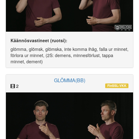
Käännösvastineet (ruotsi):
glömma, glömsk, glömska, inte komma ihåg, falla ur minnet,
förlora ur minnet, (2S: demens, minnesförlust, tappa
minnet, dement)
GLÖMMA(BB)
2
FinSSL-VKK