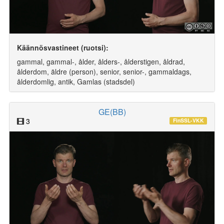
Käännösvastineet (ruotsi):
gammal, gammal-, ålder, ålders-, ålderstigen, åldrad,
ålderdom, äldre (person), senior, senior-, gammaldags,
ålderdomlig, antik, Gamlas (stadsdel)
GE(BB)
3
FinSSL-VKK