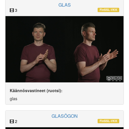
GLAS
3
FinSSL-VKK
Käännösvastineet (ruotsi):
glas
GLASÖGON
2
FinSSL-VKK