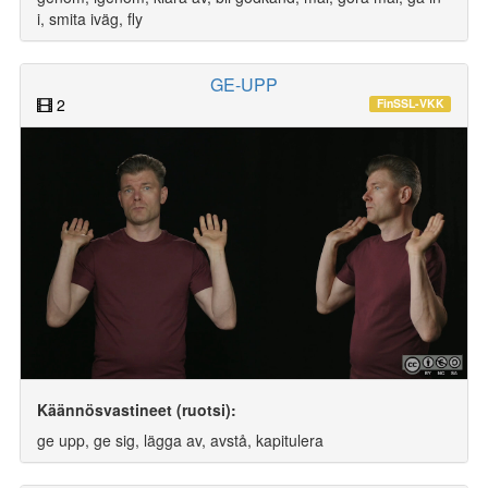
i, smita iväg, fly
GE-UPP
2
FinSSL-VKK
Käännösvastineet (ruotsi):
ge upp, ge sig, lägga av, avstå, kapitulera