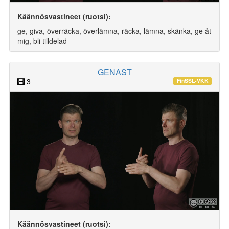
Käännösvastineet (ruotsi):
ge, giva, överräcka, överlämna, räcka, lämna, skänka, ge åt
mig, bli tilldelad
GENAST
3
FinSSL-VKK
Käännösvastineet (ruotsi):