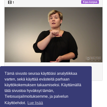
1
Kipo-korpus
Käännösvastineet (suomi):
Tämä sivusto seuraa käyttöäsi analytiikkaa
pro gradu -tutkielma, pro gradu, gradu
varten, sekä käyttää evästeitä parhaan
käyttökokemuksen takaamiseksi. Käyttämällä
1
2
»
tätä sivustoa hyväksyt tämän,
Tietosuojailmoituksemme, ja palvelun
Käyttöehdot.
Lue lisää