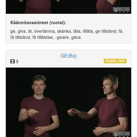
Käännösvastineet (ruotsi):
ge, giva, åt, överlämna, skänka, låta, tillåta, ge tillstånd, få,
få tillstånd, få tillåtelse, -givare, gåva
GE(Bq)
3
FinSSL-VKK