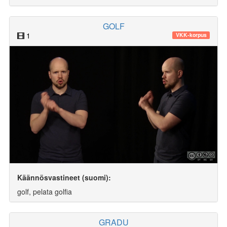
GOLF
1
VKK-korpus
Käännösvastineet (suomi):
golf, pelata golfia
GRADU