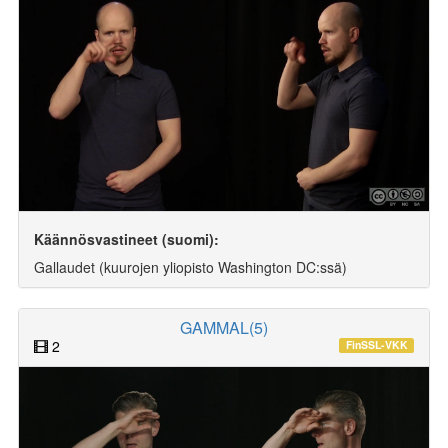
Käännösvastineet (suomi):
Gallaudet (kuurojen yliopisto Washington DC:ssä)
GAMMAL(5)
2
FinSSL-VKK