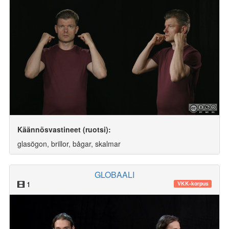
Käännösvastineet (ruotsi):
glasögon, brillor, bågar, skalmar
GLOBAALI
1
VKK-korpus