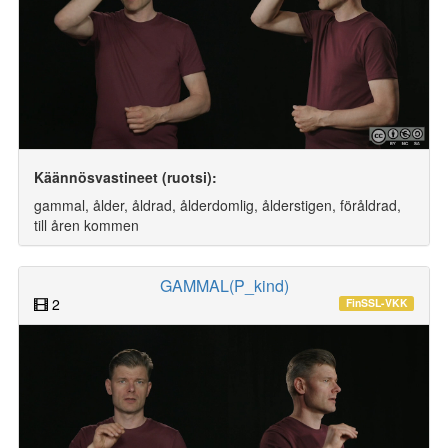
Käännösvastineet (ruotsi):
gammal, ålder, åldrad, ålderdomlig, ålderstigen, föråldrad,
till åren kommen
GAMMAL(P_kind)
2
FinSSL-VKK