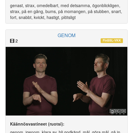
genast, strax, omedelbart, med detsamma, ögonblickligen,
strax, på en gång, bums, på momangen, på stubben, snart,
fort, snabbt, kvickt, hastigt, plötsligt
GENOM
2
FinSSL-VKK
Käännösvastineet (ruotsi):
genom, igenom, klara av, bli godkänd, mål, göra mål, gå in