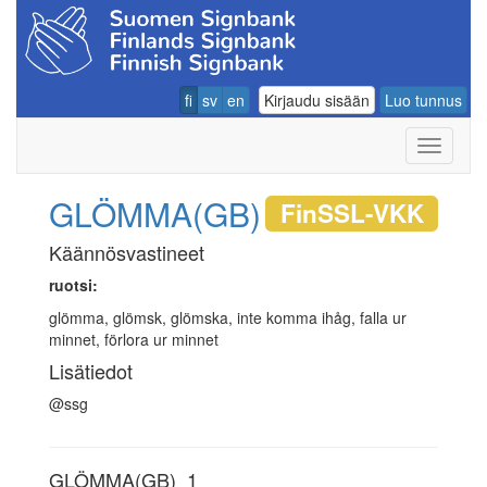
fi
sv
en
Kirjaudu sisään
Luo tunnus
Navigoin
GLÖMMA(GB)
FinSSL-VKK
Käännösvastineet
ruotsi:
glömma, glömsk, glömska, inte komma ihåg, falla ur
minnet, förlora ur minnet
Lisätiedot
@ssg
GLÖMMA(GB)_1