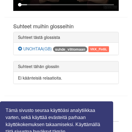
Suhteet muihin glosseihin
Suhteet tästä glossista
UNOHTAA(GB)
suhde_viittomaan
VKK_FinSL
Suhteet tähän glossiin
Ei käänteisiä relaatioita.
Linkit
Tämä sivusto seuraa käyttöäsi analytiikkaa
URL
Viittomakieli
varten, sekä käyttää evästeitä parhaan
käyttökokemuksen takaamiseksi. Käyttämällä
-
-
tätä sivustoa hyväksyt tämän,