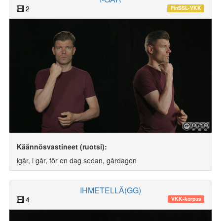
2
FinSSL-VKK
Käännösvastineet (ruotsi):
igår, i går, för en dag sedan, gårdagen
IHMETELLÄ(GG)
4
VKK-korpus