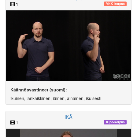
1
VKK-korpus
Käännösvastineet (suomi):
ikuinen, iankaikkinen, iäinen, ainainen, ikuisesti
IKÄ
1
Kipo-korpus