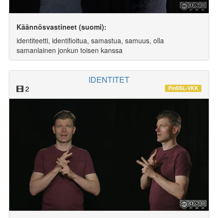
Käännösvastineet (suomi):
identiteetti, identifioitua, samastua, samuus, olla
samanlainen jonkun toisen kanssa
IDENTITET
2
FinSSL-VKK