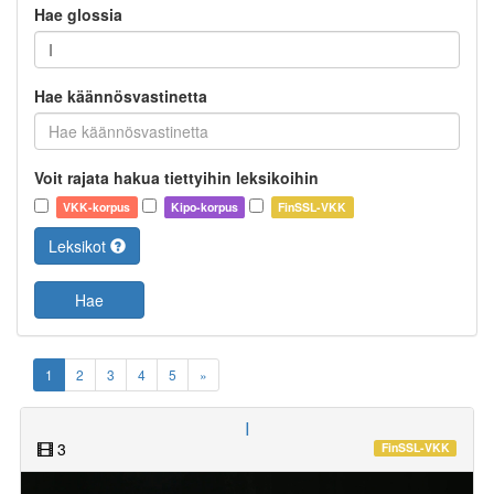
Hae glossia
Hae käännösvastinetta
Voit rajata hakua tiettyihin leksikoihin
VKK-korpus
Kipo-korpus
FinSSL-VKK
Leksikot
Hae
1
2
3
4
5
»
I
3
FinSSL-VKK