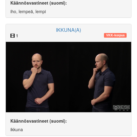
Käännösvastineet (suomi):
iho, lempeä, lempi
IKKUNA(A)
1
VKK-korpus
Käännösvastineet (suomi):
ikkuna