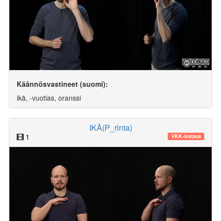
Käännösvastineet (suomi):
ikä, -vuotias, oranssi
IKÄ(P_rinta)
1
VKK-korpus