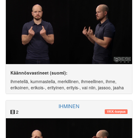
Käännösvastineet (suomi):
ihmetellä, kummastella, merkillinen, ihmeellinen, ihme,
erikoinen, erikois-, erityinen, erityis-, vai niin, jassoo, jaaha
IHMINEN
2
VKK-korpus