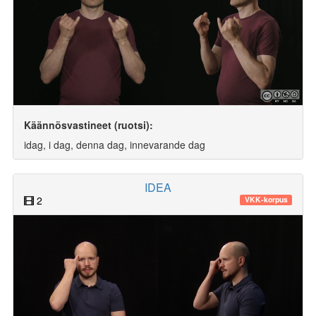
Käännösvastineet (ruotsi):
idag, i dag, denna dag, innevarande dag
IDEA
2
VKK-korpus