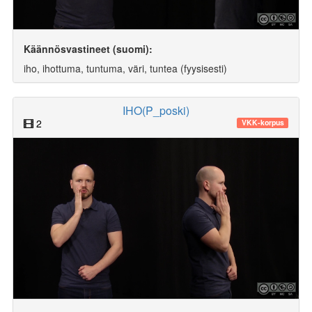
Käännösvastineet (suomi):
iho, ihottuma, tuntuma, väri, tuntea (fyysisesti)
IHO(P_poski)
2
VKK-korpus