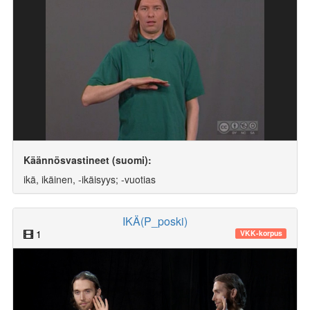
Käännösvastineet (suomi):
ikä, ikäinen, -ikäisyys; -vuotias
IKÄ(P_poski)
1
VKK-korpus