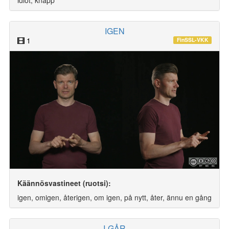
IGEN
1
FinSSL-VKK
Käännösvastineet (ruotsi):
igen, omigen, återigen, om igen, på nytt, åter, ännu en gång
I-GÅR