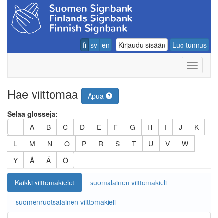
fi
sv
en
Kirjaudu sisään
Luo tunnus
Navigoin
Hae viittomaa
Apua
Selaa glosseja:
_
A
B
C
D
E
F
G
H
I
J
K
L
M
N
O
P
R
S
T
U
V
W
Y
Å
Ä
Ö
Kaikki viittomakielet
suomalainen viittomakieli
suomenruotsalainen viittomakieli