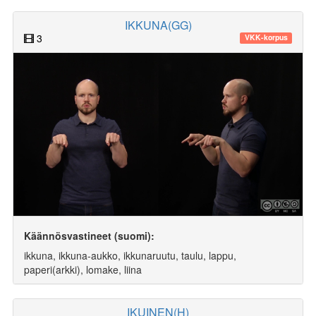
IKKUNA(GG)
3
VKK-korpus
Käännösvastineet (suomi):
ikkuna, ikkuna-aukko, ikkunaruutu, taulu, lappu,
paperi(arkki), lomake, liina
IKUINEN(H)