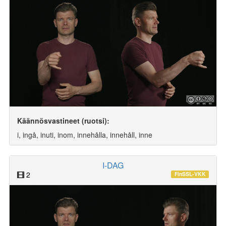
Käännösvastineet (ruotsi):
i, ingå, inuti, inom, innehålla, innehåll, inne
I-DAG
2
FinSSL-VKK