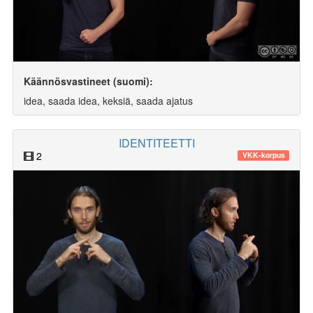
Käännösvastineet (suomi):
idea, saada idea, keksiä, saada ajatus
IDENTITEETTI
2
VKK-korpus