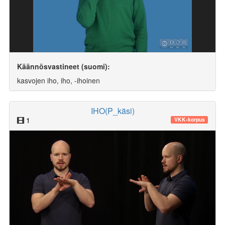
Käännösvastineet (suomi):
kasvojen iho, iho, -ihoinen
IHO(P_käsi)
1
VKK-korpus