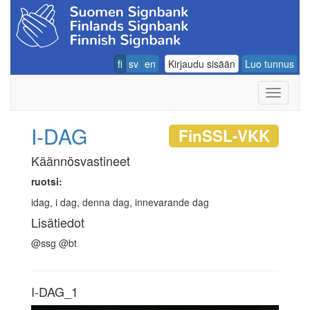
fi
sv
en
Kirjaudu sisään
Luo tunnus
Navigoin
I-DAG
FinSSL-VKK
Käännösvastineet
ruotsi:
idag, i dag, denna dag, innevarande dag
Lisätiedot
@ssg @bt
I-DAG_1