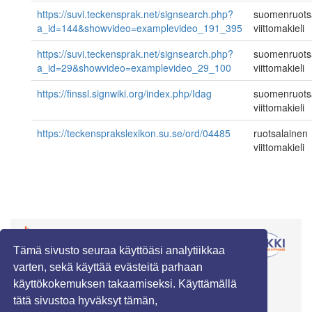
https://suvi.teckensprak.net/signsearch.php?
suomenruots
a_id=144&showvideo=examplevideo_191_395
viittomakieli
https://suvi.teckensprak.net/signsearch.php?
suomenruots
a_id=29&showvideo=examplevideo_29_100
viittomakieli
https://finssl.signwiki.org/index.php/Idag
suomenruots
viittomakieli
https://teckensprakslexikon.su.se/ord/04485
ruotsalainen
viittomakieli
Tämä sivusto seuraa käyttöäsi analytiikkaa
varten, sekä käyttää evästeitä parhaan
käyttökokemuksen takaamiseksi. Käyttämällä
tätä sivustoa hyväksyt tämän,