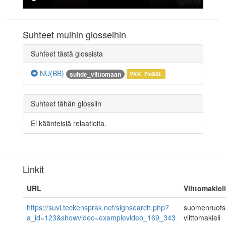
Suhteet muihin glosseihin
Suhteet tästä glossista
NU(BB)
suhde_viittomaan
VKK_FinSSL
Suhteet tähän glossiin
Ei käänteisiä relaatioita.
Linkit
URL
Viittomakieli
https://suvi.teckensprak.net/signsearch.php?
suomenruots
a_id=123&showvideo=examplevideo_169_343
viittomakieli