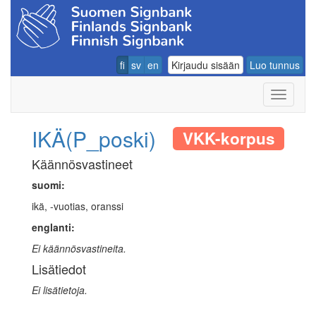
fi
sv
en
Kirjaudu sisään
Luo tunnus
Navigoin
IKÄ(P_poski)
VKK-korpus
Käännösvastineet
suomi:
ikä, -vuotias, oranssi
englanti:
Ei käännösvastineita.
Lisätiedot
Ei lisätietoja.