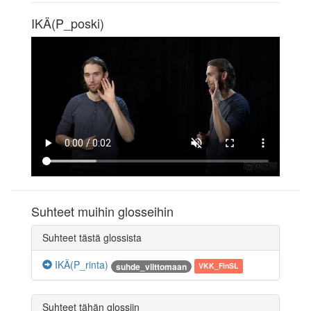
IKÄ(P_poski)
Suhteet muihin glosseihin
Suhteet tästä glossista
IKÄ(P_rinta)
suhde_viittomaan
VKK_FinSL
Suhteet tähän glossiin