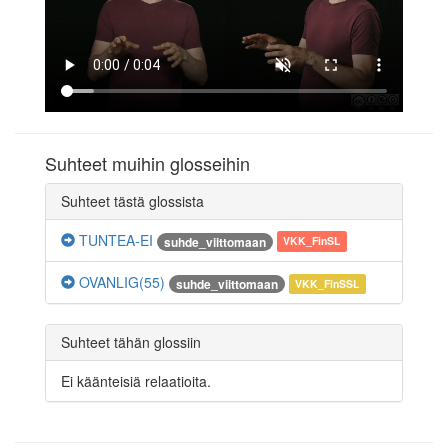
Suhteet muihin glosseihin
Suhteet tästä glossista
TUNTEA-EI
suhde_viittomaan
VKK_FinSL
OVANLIG(55)
suhde_viittomaan
VKK_FinSSL
Suhteet tähän glossiin
Ei käänteisiä relaatioita.