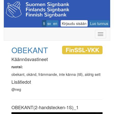
fi
sv
en
Kirjaudu sisään
Luo tunnus
Navigoin
OBEKANT
FinSSL-VKK
Käännösvastineet
ruotsi:
obekant, okänd, främmande, inte känna (till), aldrig sett
Lisätiedot
@neg
OBEKANT(2-handstecken-1S)_1