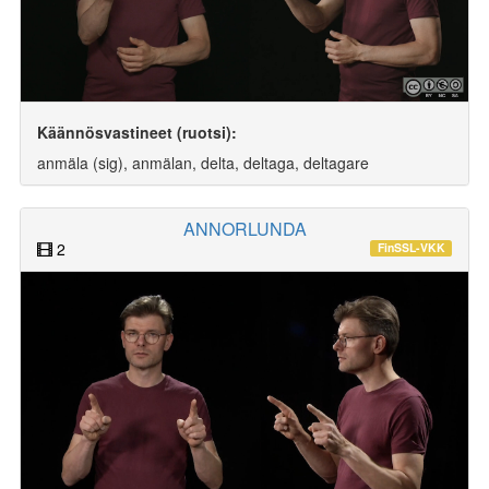
Käännösvastineet (ruotsi):
anmäla (sig), anmälan, delta, deltaga, deltagare
ANNORLUNDA
2
FinSSL-VKK