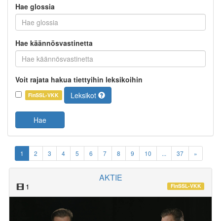
Hae glossia
Hae käännösvastinetta
Voit rajata hakua tiettyihin leksikoihin
Leksikot
FinSSL-VKK
Hae
1
2
3
4
5
6
7
8
9
10
...
37
»
AKTIE
1
FinSSL-VKK