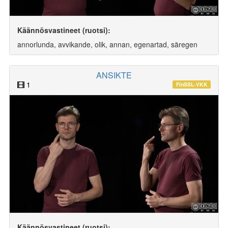
Käännösvastineet (ruotsi):
annorlunda, avvikande, olik, annan, egenartad, säregen
ANSIKTE
1
FinSSL-VKK
Käännösvastineet (ruotsi):