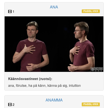
ANA
1
FinSSL-VKK
Käännösvastineet (ruotsi):
ana, förutse, ha på känn, känna på sig, intuition
ANAMMA
2
FinSSL-VKK