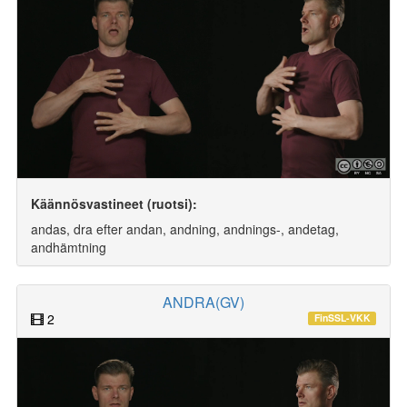
Käännösvastineet (ruotsi):
andas, dra efter andan, andning, andnings-, andetag,
andhämtning
ANDRA(GV)
2
FinSSL-VKK