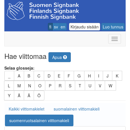
fi
sv
en
Kirjaudu sisään
Luo tunnus
Navigoin
Hae viittomaa
Apua
Selaa glosseja:
_
A
B
C
D
E
F
G
H
I
J
K
L
M
N
O
P
R
S
T
U
V
W
Y
Å
Ä
Ö
Kaikki viittomakielet
suomalainen viittomakieli
suomenruotsalainen viittomakieli