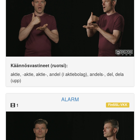
Käännösvastineet (ruotsi):
aktie, -aktie, aktie-, andel (i aktiebolag), andels-, del, dela
(upp)
ALARM
1
FinSSL-VKK