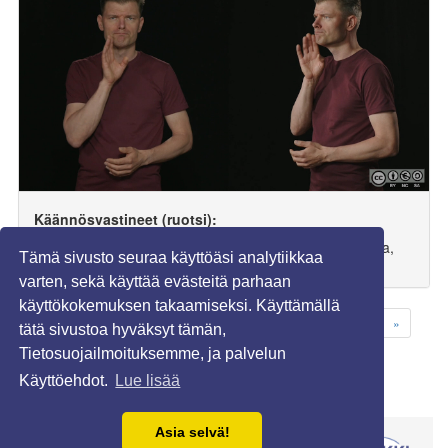
Käännösvastineet (ruotsi):
antyda, tyda på, peka på, låta förstå, ge vink om, betyda,
Tämä sivusto seuraa käyttöäsi analytiikkaa
antydan, tips, fingervisning, skvaller
varten, sekä käyttää evästeitä parhaan
käyttökokemuksen takaamiseksi. Käyttämällä
1
2
3
4
5
6
7
8
9
10
...
37
»
tätä sivustoa hyväksyt tämän,
Tietosuojailmoituksemme, ja palvelun
Käyttöehdot.
Lue lisää
Asia selvä!