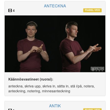
ANTECKNA
4
FinSSL-VKK
Käännösvastineet (ruotsi):
anteckna, skriva upp, skriva in, sätta in, stå i/på, notera,
anteckning, notering, minnesanteckning
ANTIK
FinSSL-VKK