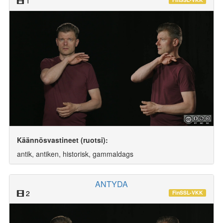
1
Käännösvastineet (ruotsi):
antik, antiken, historisk, gammaldags
ANTYDA
2
FinSSL-VKK