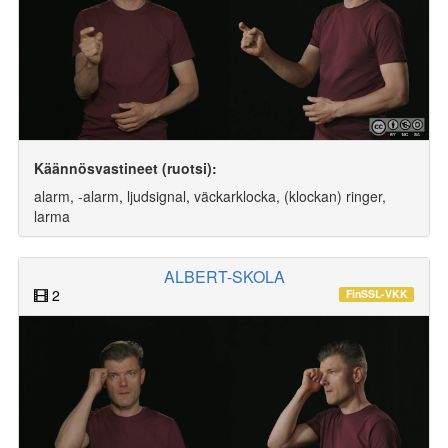
Käännösvastineet (ruotsi):
alarm, -alarm, ljudsignal, väckarklocka, (klockan) ringer,
larma
ALBERT-SKOLA
2
FinSSL-VKK