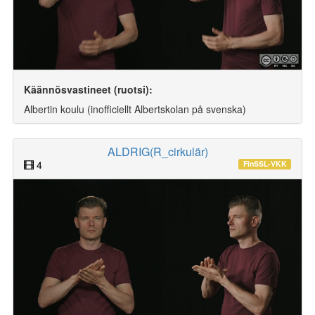
Käännösvastineet (ruotsi):
Albertin koulu (inofficiellt Albertskolan på svenska)
ALDRIG(R_cirkulär)
4
FinSSL-VKK