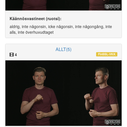
Käännösvastineet (ruotsi):
aldrig, inte någonsin, icke någonsin, inte någongång, inte
alls, inte överhuvudtaget
ALLT(5)
4
FinSSL-VKK