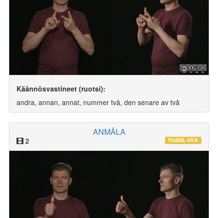
Käännösvastineet (ruotsi):
andra, annan, annat, nummer två, den senare av två
ANMÄLA
2
FinSSL-VKK