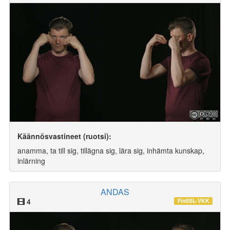
Käännösvastineet (ruotsi):
anamma, ta till sig, tillägna sig, lära sig, inhämta kunskap,
inlärning
ANDAS
4
FinSSL-VKK