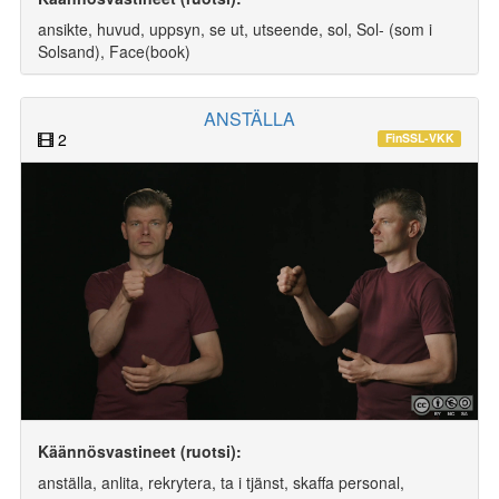
ansikte, huvud, uppsyn, se ut, utseende, sol, Sol- (som i
Solsand), Face(book)
ANSTÄLLA
2
FinSSL-VKK
Käännösvastineet (ruotsi):
anställa, anlita, rekrytera, ta i tjänst, skaffa personal,