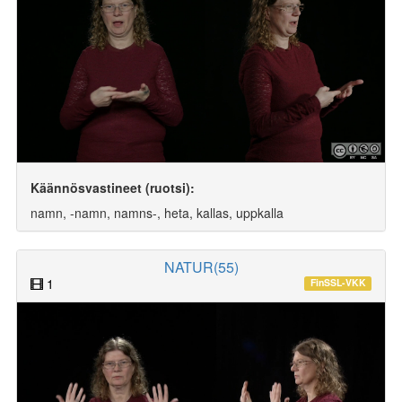
Käännösvastineet (ruotsi):
namn, -namn, namns-, heta, kallas, uppkalla
NATUR(55)
1
FinSSL-VKK