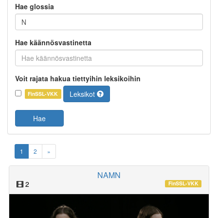
Hae glossia
Hae käännösvastinetta
Voit rajata hakua tiettyihin leksikoihin
Leksikot
FinSSL-VKK
Hae
1
2
»
NAMN
2
FinSSL-VKK