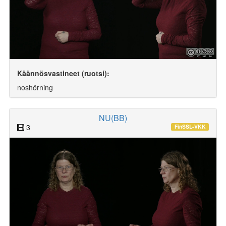
Käännösvastineet (ruotsi):
noshörning
NU(BB)
3
FinSSL-VKK