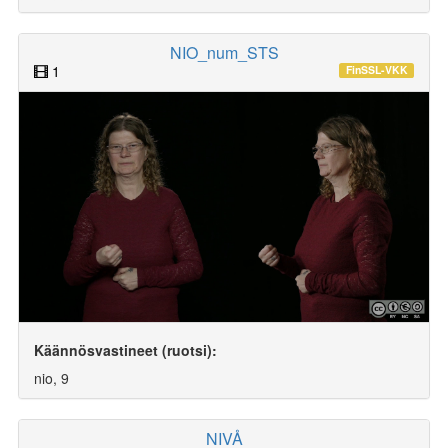
NIO_num_STS
1
FinSSL-VKK
Käännösvastineet (ruotsi):
nio, 9
NIVÅ