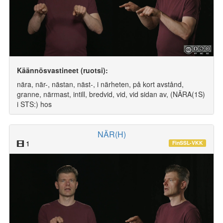
Käännösvastineet (ruotsi):
nära, när-, nästan, näst-, i närheten, på kort avstånd,
granne, närmast, intill, bredvid, vid, vid sidan av, (NÄRA(1S)
i STS:) hos
NÄR(H)
1
FinSSL-VKK