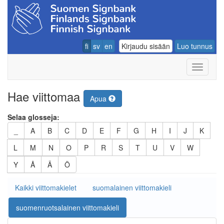
fi
sv
en
Kirjaudu sisään
Luo tunnus
Navigoin
Hae viittomaa
Apua
Selaa glosseja:
_
A
B
C
D
E
F
G
H
I
J
K
L
M
N
O
P
R
S
T
U
V
W
Y
Å
Ä
Ö
Kaikki viittomakielet
suomalainen viittomakieli
suomenruotsalainen viittomakieli