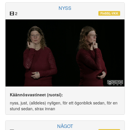
NYSS
2
FinSSL-VKK
Käännösvastineet (ruotsi):
nyss, just, (alldeles) nyligen, för ett ögonblick sedan, för en
stund sedan, strax innan
NÅGOT