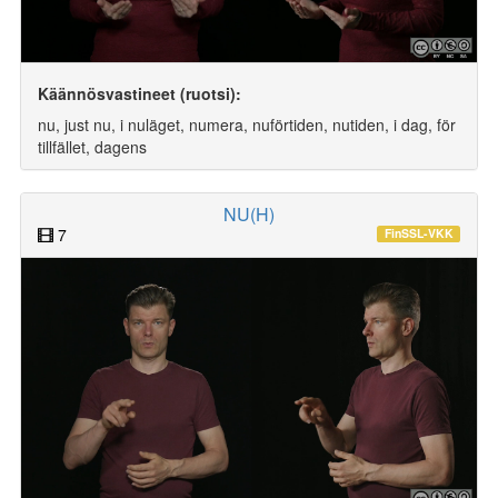
Käännösvastineet (ruotsi):
nu, just nu, i nuläget, numera, nuförtiden, nutiden, i dag, för
tillfället, dagens
NU(H)
7
FinSSL-VKK