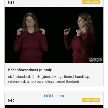
1
FinSSL-VKK
Käännösvastineet (ruotsi):
nivå, standard, jämlik, jämn, tak, (golfterm:) handicap,
(ekonomisk term:) balans/balanserad (budget)
NOLL_num
5
FinSSL-VKK