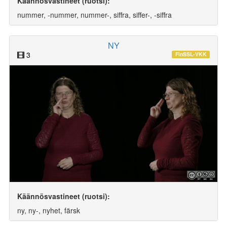
Käännösvastineet (ruotsi):
nummer, -nummer, nummer-, siffra, siffer-, -siffra
NY
3
FinSSL-VKK
Käännösvastineet (ruotsi):
ny, ny-, nyhet, färsk