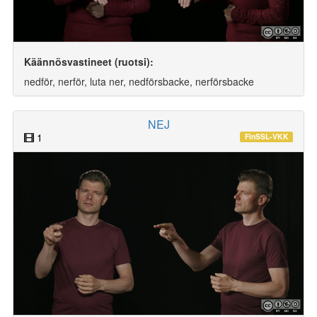
Käännösvastineet (ruotsi):
nedför, nerför, luta ner, nedförsbacke, nerförsbacke
NEJ
1
FinSSL-VKK