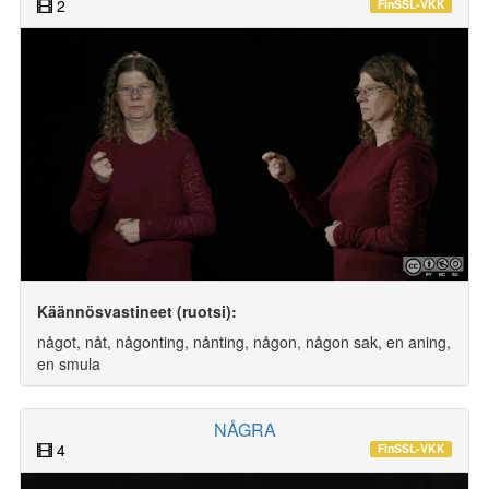
2
FinSSL-VKK
Käännösvastineet (ruotsi):
något, nåt, någonting, nånting, någon, någon sak, en aning,
en smula
NÅGRA
4
FinSSL-VKK