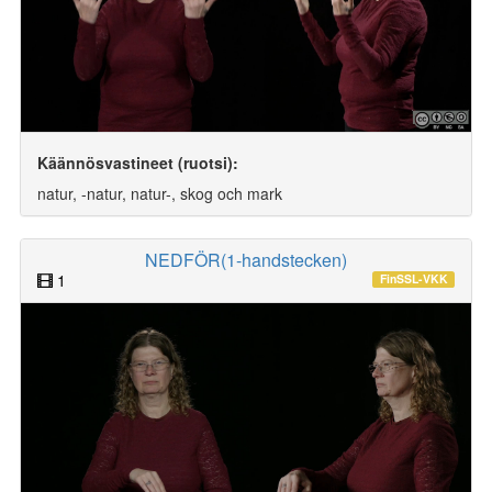
Käännösvastineet (ruotsi):
natur, -natur, natur-, skog och mark
NEDFÖR(1-handstecken)
1
FinSSL-VKK