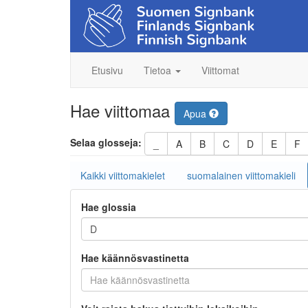
Etusivu
Tietoa
Viittomat
Hae viittomaa
Apua
Selaa glosseja:
_
A
B
C
D
E
F
Kaikki viittomakielet
suomalainen viittomakieli
Hae glossia
Hae käännösvastinetta