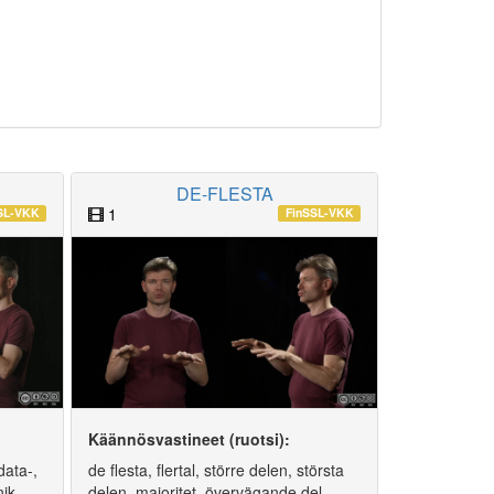
DE-FLESTA
1
SL-VKK
FinSSL-VKK
Käännösvastineet (ruotsi):
data-,
de flesta, flertal, större delen, största
nik
delen, majoritet, övervägande del,