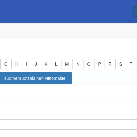
G
H
I
J
K
L
M
N
O
P
R
S
T
suomenruotsalainen viittomakieli