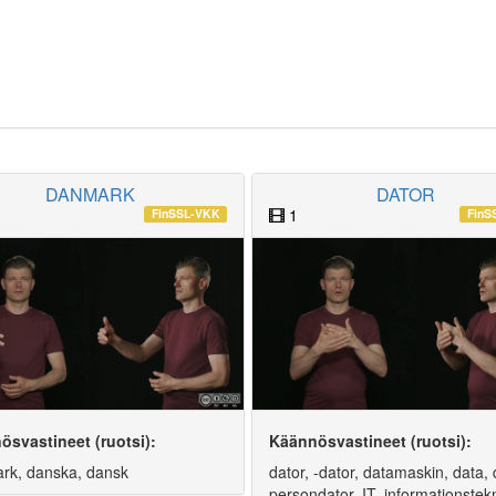
DANMARK
DATOR
1
FinSSL-VKK
FinS
ösvastineet (ruotsi):
Käännösvastineet (ruotsi):
rk, danska, dansk
dator, -dator, datamaskin, data, 
persondator, IT, informationstek