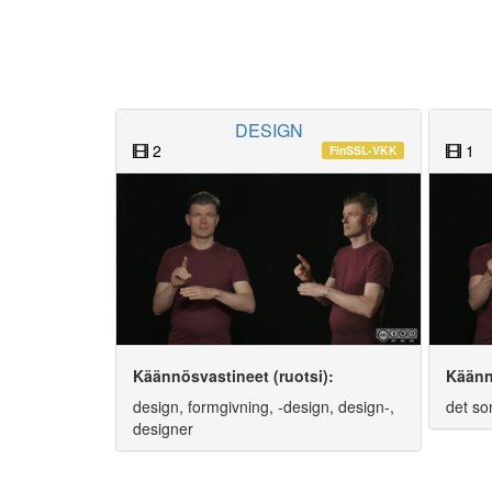
DESIGN
2
1
FinSSL-VKK
Käännösvastineet (ruotsi):
Käänn
design, formgivning, -design, design-,
det so
designer