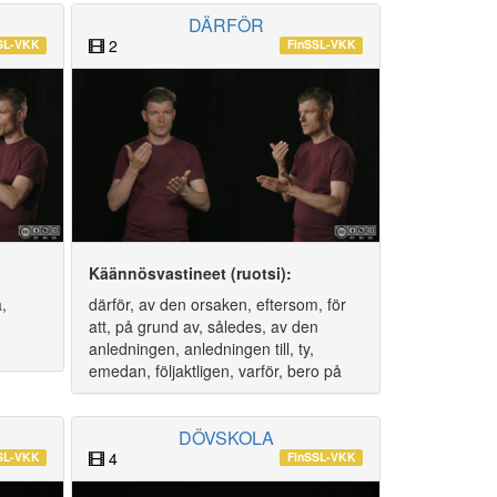
DÄRFÖR
2
SL-VKK
FinSSL-VKK
Käännösvastineet (ruotsi):
a,
därför, av den orsaken, eftersom, för
att, på grund av, således, av den
anledningen, anledningen till, ty,
emedan, följaktligen, varför, bero på
DÖVSKOLA
4
SL-VKK
FinSSL-VKK