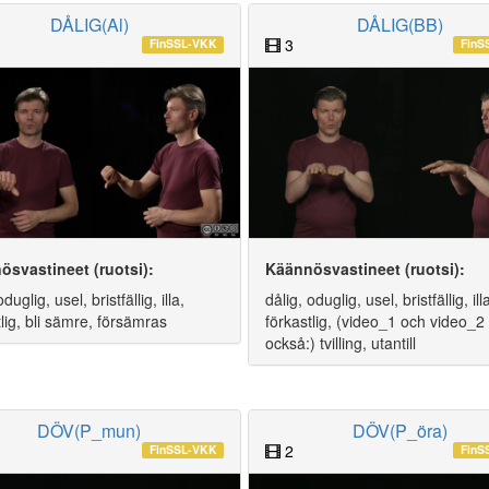
DÅLIG(Al)
DÅLIG(BB)
3
FinSSL-VKK
FinS
ösvastineet (ruotsi):
Käännösvastineet (ruotsi):
oduglig, usel, bristfällig, illa,
dålig, oduglig, usel, bristfällig, ill
tlig, bli sämre, försämras
förkastlig, (video_1 och video_2
också:) tvilling, utantill
DÖV(P_mun)
DÖV(P_öra)
2
FinSSL-VKK
FinS