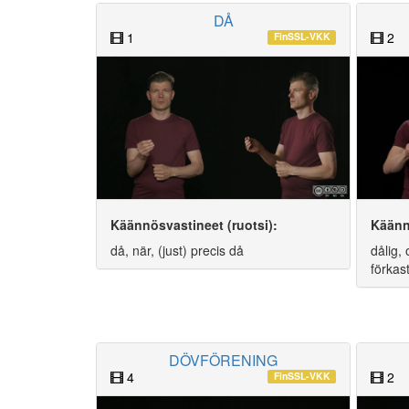
DÅ
1
2
FinSSL-VKK
Käännösvastineet (ruotsi):
Käänn
då, när, (just) precis då
dålig, 
förkas
DÖVFÖRENING
4
2
FinSSL-VKK