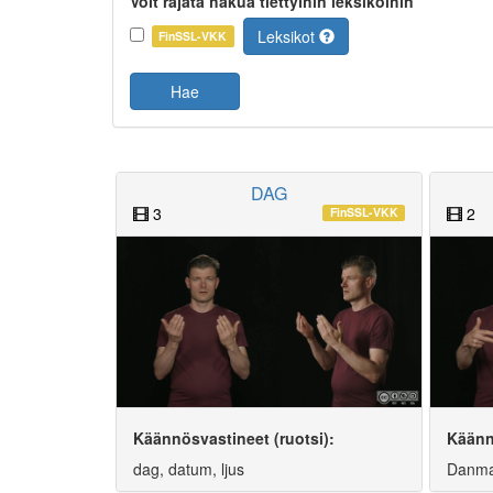
Voit rajata hakua tiettyihin leksikoihin
Leksikot
FinSSL-VKK
Hae
DAG
3
2
FinSSL-VKK
Käännösvastineet (ruotsi):
Käänn
dag, datum, ljus
Danma