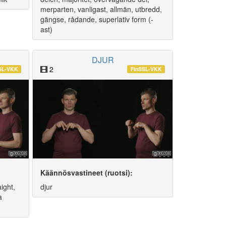
merparten, vanligast, allmän, utbredd,
gängse, rådande, superlativ form (-
ast)
DJUR
2
SL-VKK
FinSSL-VKK
Käännösvastineet (ruotsi):
aight,
djur
a