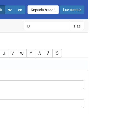
fi
sv
en
Kirjaudu sisään
Luo tunnus
Hae
U
V
W
Y
Å
Ä
Ö