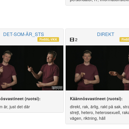
DET-SOM-ÄR_STS
DIREKT
2
FinSSL-VKK
FinS
ösvastineet (ruotsi):
Käännösvastineet (ruotsi):
m är, just det där
direkt, rak, ärlig, rakt på sak, str
strejt, hetero, heterosexuell, rak
vägen, riktning, håll