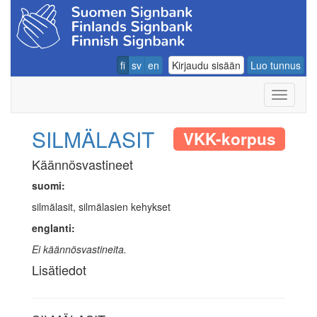
fi
sv
en
Kirjaudu sisään
Luo tunnus
Navigoin
SILMÄLASIT
VKK-korpus
Käännösvastineet
suomi:
silmälasit, silmälasien kehykset
englanti:
Ei käännösvastineita.
Lisätiedot