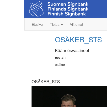
Etusivu
Tietoa
Viittomat
OSÄKER_STS
Käännösvastineet
ruotsi:
osäker
OSÄKER_STS