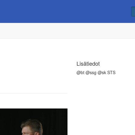
Lisätiedot
@bt @ssg @sk STS