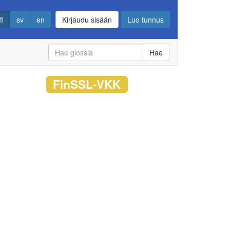
fi
sv
en
Kirjaudu sisään
Luo tunnus
Hae
FinSSL-VKK