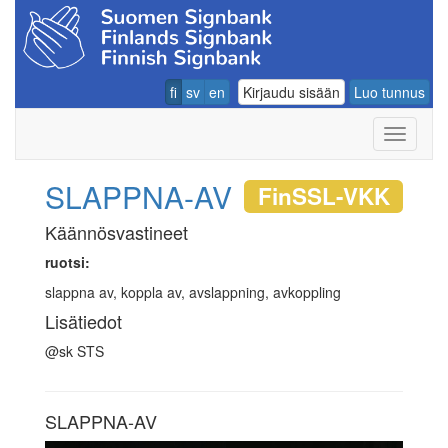
fi
sv
en
Kirjaudu sisään
Luo tunnus
Navigoin
SLAPPNA-AV
FinSSL-VKK
Käännösvastineet
ruotsi:
slappna av, koppla av, avslappning, avkoppling
Lisätiedot
@sk STS
SLAPPNA-AV