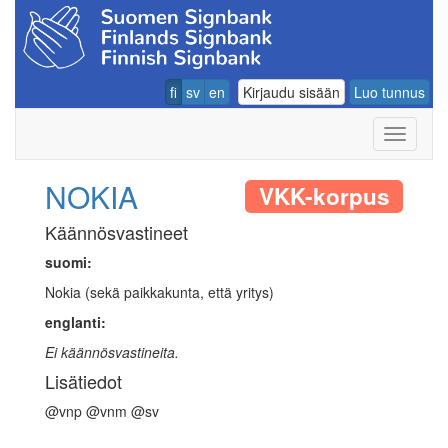
fi
sv
en
Kirjaudu sisään
Luo tunnus
Navigoin
NOKIA
VKK-korpus
Käännösvastineet
suomi:
Nokia (sekä paikkakunta, että yritys)
englanti:
Ei käännösvastineita.
Lisätiedot
@vnp @vnm @sv