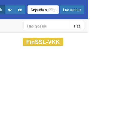
fi
sv
en
Kirjaudu sisään
Luo tunnus
Hae
FinSSL-VKK