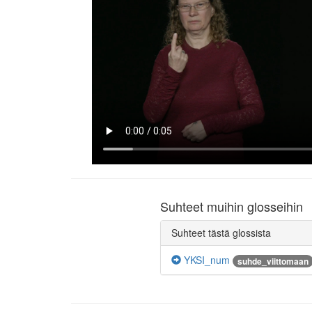
Suhteet muihin glosseihin
Suhteet tästä glossista
YKSI_num
suhde_viittomaan