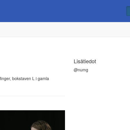
Lisätiedot
@numg
kfinger, bokstaven L i gamla