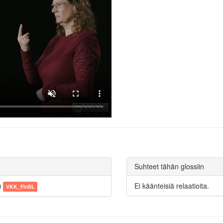
Suhteet tähän glossiin
Ei käänteisiä relaatioita.
VKK_FinSL