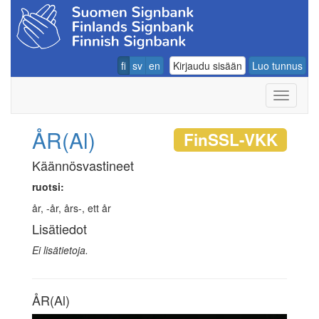
fi
sv
en
Kirjaudu sisään
Luo tunnus
Navigoin
ÅR(Al)
FinSSL-VKK
Käännösvastineet
ruotsi:
år, -år, års-, ett år
Lisätiedot
Ei lisätietoja.
ÅR(Al)