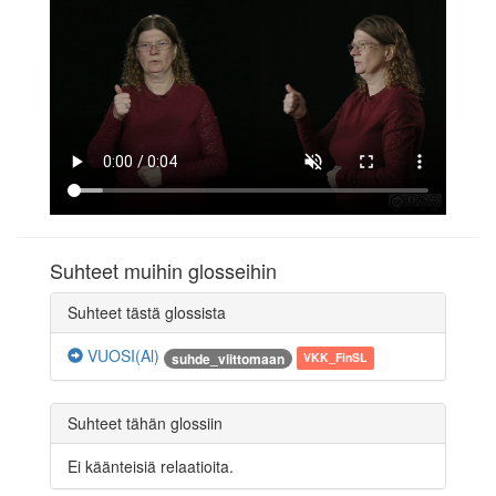
Suhteet muihin glosseihin
Suhteet tästä glossista
VUOSI(Al)
suhde_viittomaan
VKK_FinSL
Suhteet tähän glossiin
Ei käänteisiä relaatioita.