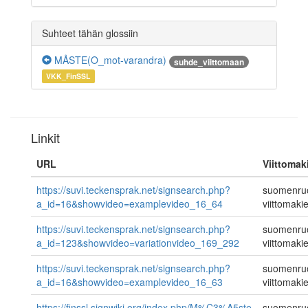
Suhteet tähän glossiin
MÅSTE(O_mot-varandra)
suhde_viittomaan
VKK_FinSSL
Linkit
URL
Viittomaki
https://suvi.teckensprak.net/signsearch.php?
suomenruo
a_id=16&showvideo=examplevideo_16_64
viittomakie
https://suvi.teckensprak.net/signsearch.php?
suomenruo
a_id=123&showvideo=variationvideo_169_292
viittomakie
https://suvi.teckensprak.net/signsearch.php?
suomenruo
a_id=16&showvideo=examplevideo_16_63
viittomakie
https://finssl.signwiki.org/index.php/M%C3%A5ste
suomenruo