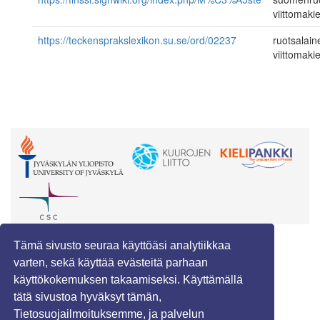
viittomakie
https://teckensprakslexikon.su.se/ord/02237
ruotsalain
viittomakie
Tämä sivusto seuraa käyttöäsi analytiikkaa
varten, sekä käyttää evästeitä parhaan
käyttökokemuksen takaamiseksi. Käyttämällä
tätä sivustoa hyväksyt tämän,
Tietosuojailmoituksemme, ja palvelun