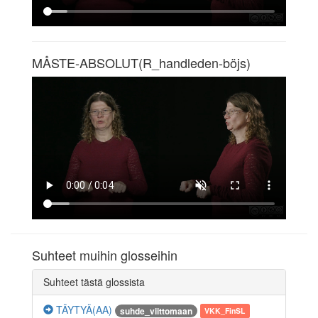
MÅSTE-ABSOLUT(R_handleden-böjs)
Suhteet muihin glosseihin
Suhteet tästä glossista
TÄYTYÄ(AA)
suhde_viittomaan
VKK_FinSL