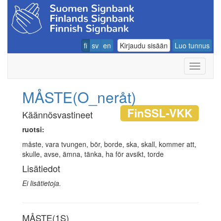
fi
sv
en
Kirjaudu sisään
Luo tunnus
Navigoin
MÅSTE(O_neråt)
FinSSL-VKK
Käännösvastineet
ruotsi:
måste, vara tvungen, bör, borde, ska, skall, kommer att,
skulle, avse, ämna, tänka, ha för avsikt, torde
Lisätiedot
Ei lisätietoja.
MÅSTE(1S)