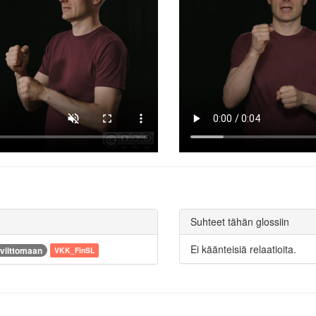
Suhteet tähän glossiin
Ei käänteisiä relaatioita.
viittomaan
VKK_FinSL