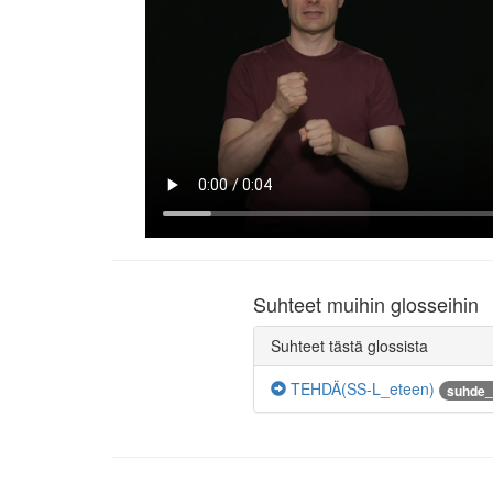
Suhteet muihin glosseihin
Suhteet tästä glossista
TEHDÄ(SS-L_eteen)
suhde_