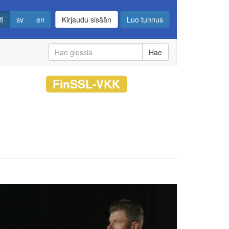
fi
sv
en
Kirjaudu sisään
Luo tunnus
Hae
FinSSL-VKK