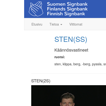
Etusivu
Tietoa
Viittomat
STEN(SS)
Käännösvastineet
ruotsi:
sten, klippa, berg, -berg, pyssla, 
STEN(2S)