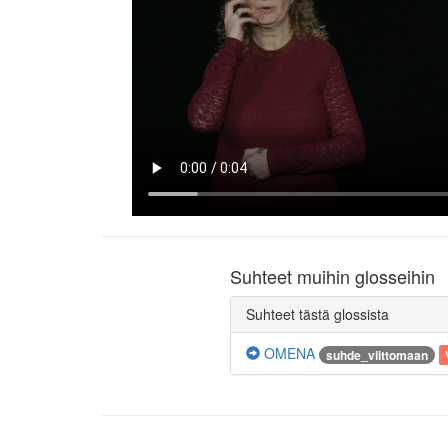
Suhteet muihin glosseihin
Suhteet tästä glossista
OMENA
suhde_viittomaan