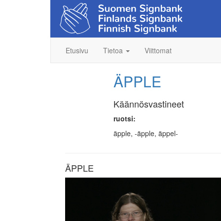
Etusivu
Tietoa
Viittomat
ÄPPLE
Käännösvastineet
ruotsi:
äpple, -äpple, äppel-
ÄPPLE