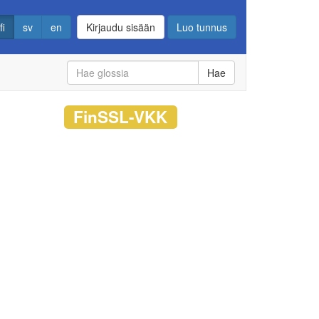
fi
sv
en
Kirjaudu sisään
Luo tunnus
Hae
FinSSL-VKK