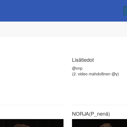
Lisätiedot
@vnp
(2. video mahdollinen @y)
NORJA(P_nenä)