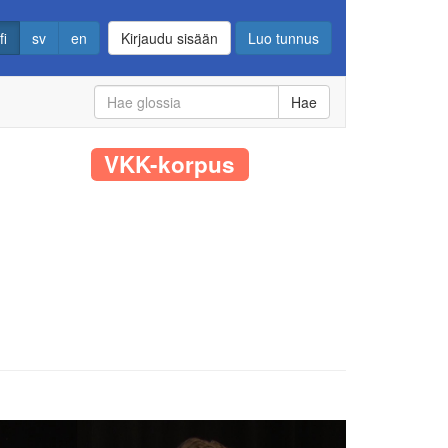
fi
sv
en
Kirjaudu sisään
Luo tunnus
Hae
VKK-korpus