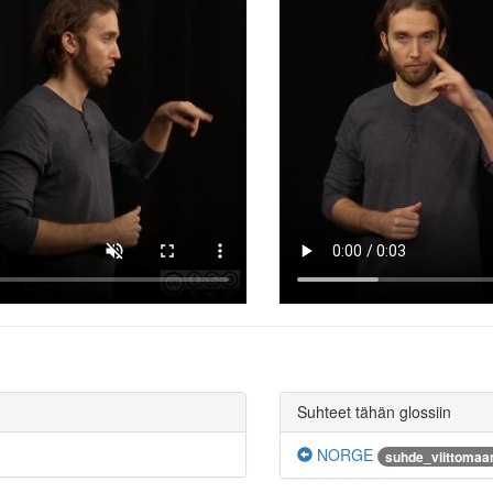
Suhteet tähän glossiin
NORGE
suhde_viittomaa