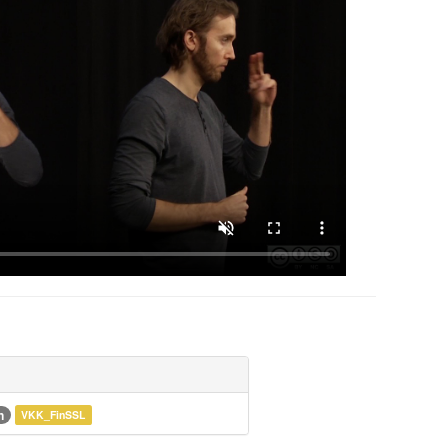
n
VKK_FinSSL