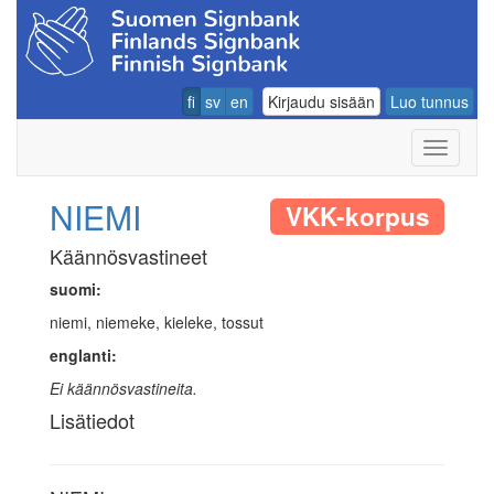
fi
sv
en
Kirjaudu sisään
Luo tunnus
Navigoin
NIEMI
VKK-korpus
Käännösvastineet
suomi:
niemi, niemeke, kieleke, tossut
englanti:
Ei käännösvastineita.
Lisätiedot