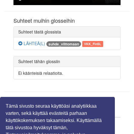
Suhteet muihin glosseihin
Suhteet tästä glossista
LÄHTEÄ(L)
suhde_viittomaan
VKK_FinSL
Suhteet tähän glossiin
Ei käänteisiä relaatioita.
Linkit
Tämä sivusto seuraa käyttöäsi analytiikkaa
URL
Viittomakieli
varten, sekä käyttää evästeitä parhaan
käyttökokemuksen takaamiseksi. Käyttämällä
-
-
tätä sivustoa hyväksyt tämän,