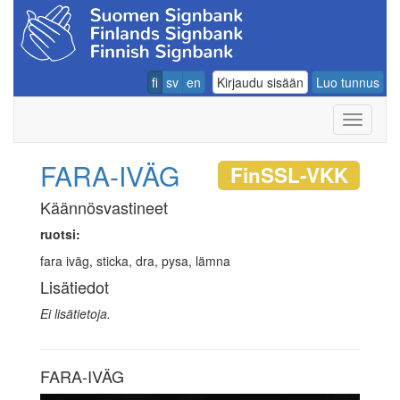
fi
sv
en
Kirjaudu sisään
Luo tunnus
Navigoin
FARA-IVÄG
FinSSL-VKK
Käännösvastineet
ruotsi:
fara iväg, sticka, dra, pysa, lämna
Lisätiedot
Ei lisätietoja.
FARA-IVÄG