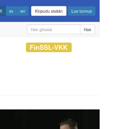
fi
sv
en
Kirjaudu sisään
Luo tunnus
Hae
FinSSL-VKK