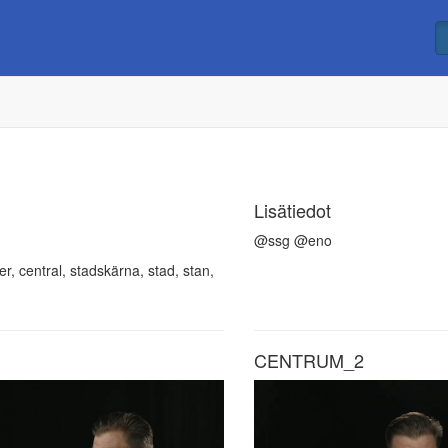
Lisätiedot
@ssg @eno
r, central, stadskärna, stad, stan,
CENTRUM_2