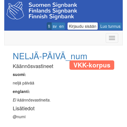
fi
sv
en
Kirjaudu sisään
Luo tunnus
Navigoin
NELJÄ-PÄIVÄ_num
VKK-korpus
Käännösvastineet
suomi:
neljä päivää
englanti:
Ei käännösvastineita.
Lisätiedot
@numi