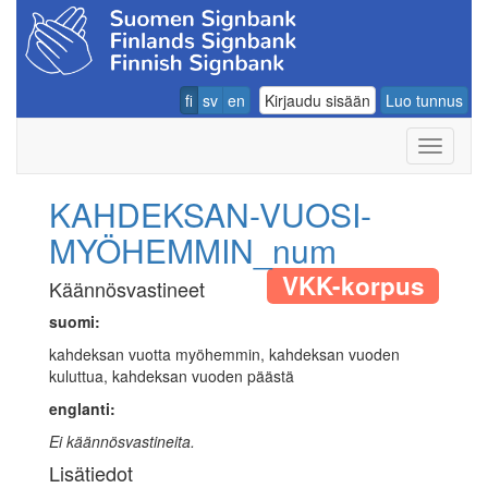
fi
sv
en
Kirjaudu sisään
Luo tunnus
Navigoin
KAHDEKSAN-VUOSI-
MYÖHEMMIN_num
VKK-korpus
Käännösvastineet
suomi:
kahdeksan vuotta myöhemmin, kahdeksan vuoden
kuluttua, kahdeksan vuoden päästä
englanti:
Ei käännösvastineita.
Lisätiedot