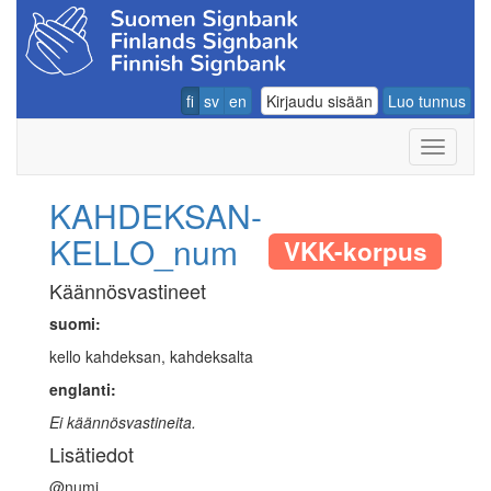
fi
sv
en
Kirjaudu sisään
Luo tunnus
Navigoin
KAHDEKSAN-
KELLO_num
VKK-korpus
Käännösvastineet
suomi:
kello kahdeksan, kahdeksalta
englanti:
Ei käännösvastineita.
Lisätiedot
@numi