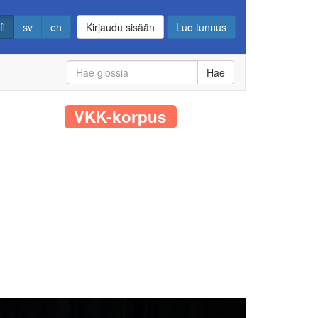
fi
sv
en
Kirjaudu sisään
Luo tunnus
Hae
VKK-korpus