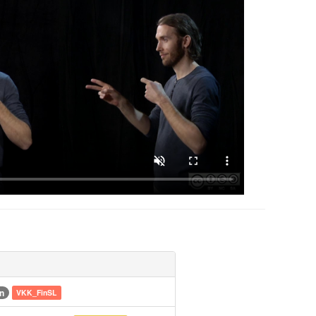
n
VKK_FinSL