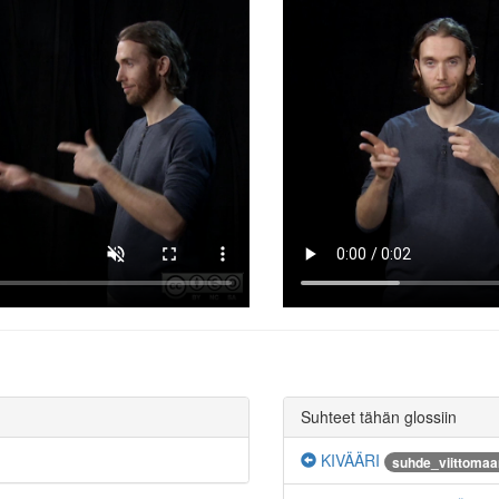
Suhteet tähän glossiin
KIVÄÄRI
suhde_viittomaa