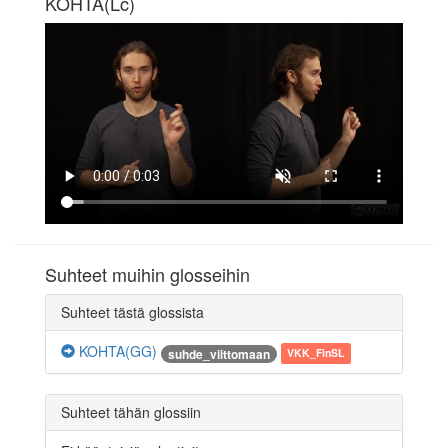
KOHTA(Lc)
Suhteet muihin glosseihin
Suhteet tästä glossista
KOHTA(GG)
suhde_viittomaan
VKK_FinSL
Suhteet tähän glossiin