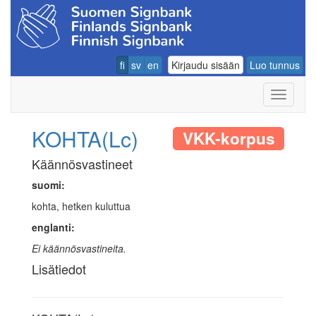
fi
sv
en
Kirjaudu sisään
Luo tunnus
Navigoin
KOHTA(Lc)
VKK-korpus
Käännösvastineet
suomi:
kohta, hetken kuluttua
englanti:
Ei käännösvastineita.
Lisätiedot