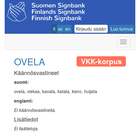
fi
sv
en
Kirjaudu sisään
Luo tunnus
Navigoin
OVELA
VKK-korpus
Käännösvastineet
suomi:
ovela, viekas, kavala, katala, kiero, huijata
englanti:
Ei käännösvastineita.
Lisätiedot
Ei lisätietoja.