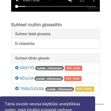
Suhteet muihin glosseihin
Suhteet tästä glossista
Ei relaatioita.
Suhteet tähän glossiin
KÄSITYÖ
suhde_viittomaan
VKK_FinSL
NEULOA
suhde_viittomaan
VKK_FinSL
TRÄSLÖJD(SS)
suhde_viittomaan
VKK_FinSSL
Tämä sivusto seuraa käyttöäsi analytiikkaa
varten, sekä käyttää evästeitä parhaan