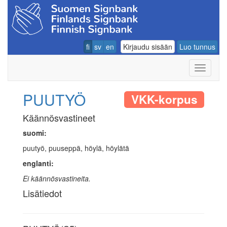
fi
sv
en
Kirjaudu sisään
Luo tunnus
Navigoin
PUUTYÖ
VKK-korpus
Käännösvastineet
suomi:
puutyö, puuseppä, höylä, höylätä
englanti:
Ei käännösvastineita.
Lisätiedot