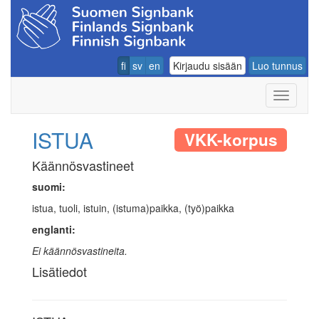
fi
sv
en
Kirjaudu sisään
Luo tunnus
Navigoin
ISTUA
VKK-korpus
Käännösvastineet
suomi:
istua, tuoli, istuin, (istuma)paikka, (työ)paikka
englanti:
Ei käännösvastineita.
Lisätiedot