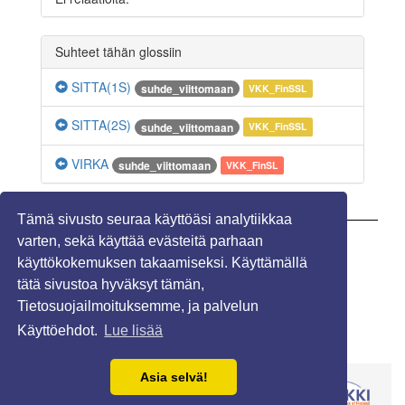
Suhteet tähän glossiin
SITTA(1S)
suhde_viittomaan
VKK_FinSSL
SITTA(2S)
suhde_viittomaan
VKK_FinSSL
VIRKA
suhde_viittomaan
VKK_FinSL
Tämä sivusto seuraa käyttöäsi analytiikkaa
varten, sekä käyttää evästeitä parhaan
Näytä kommentit (0)
käyttökokemuksen takaamiseksi. Käyttämällä
tätä sivustoa hyväksyt tämän,
Tietosuojailmoituksemme, ja palvelun
Käyttöehdot.
Lue lisää
Asia selvä!