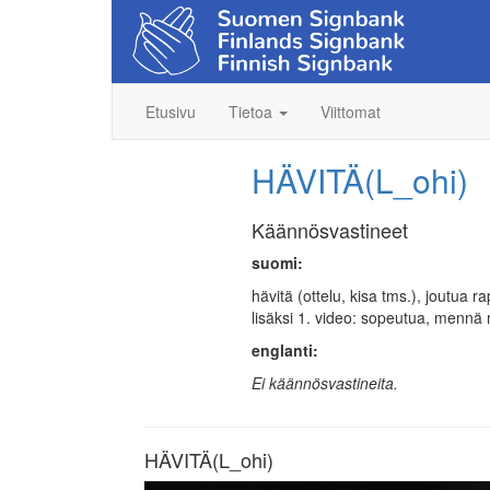
Etusivu
Tietoa
Viittomat
HÄVITÄ(L_ohi)
Käännösvastineet
suomi:
hävitä (ottelu, kisa tms.), joutua r
lisäksi 1. video: sopeutua, menn
englanti:
Ei käännösvastineita.
HÄVITÄ(L_ohi)