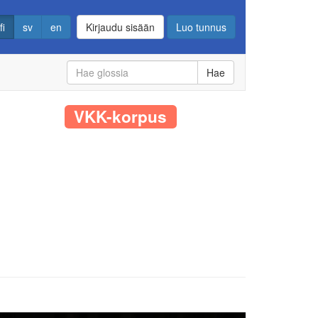
fi
sv
en
Kirjaudu sisään
Luo tunnus
Hae
VKK-korpus