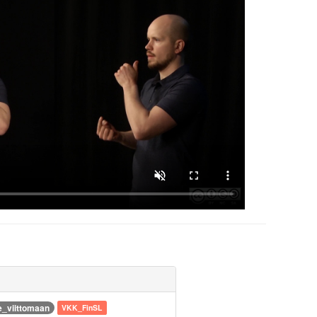
_viittomaan
VKK_FinSL