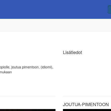
Lisätiedot
appiolle, joutua pimentoon, (idiomi),
ä mukaan
JOUTUA-PIMENTOON