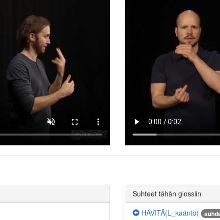
Suhteet tähän glossiin
HÄVITÄ(L_kääntö)
suhde