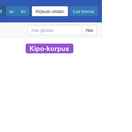
fi
sv
en
Kirjaudu sisään
Luo tunnus
Hae
Kipo-korpus