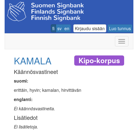
fi
sv
en
Kirjaudu sisään
Luo tunnus
Navigoin
KAMALA
Kipo-korpus
Käännösvastineet
suomi:
erittäin, hyvin; kamalan, hirvittävän
englanti:
Ei käännösvastineita.
Lisätiedot
Ei lisätietoja.