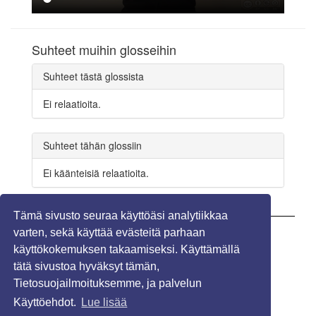
Suhteet muihin glosseihin
Suhteet tästä glossista
Ei relaatioita.
Suhteet tähän glossiin
Ei käänteisiä relaatioita.
Tämä sivusto seuraa käyttöäsi analytiikkaa
varten, sekä käyttää evästeitä parhaan
Näytä kommentit (1)
käyttökokemuksen takaamiseksi. Käyttämällä
tätä sivustoa hyväksyt tämän,
Tietosuojailmoituksemme, ja palvelun
Käyttöehdot.
Lue lisää