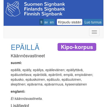
fi
sv
en
Kirjaudu sisään
Luo tunnus
Navigoin
EPÄILLÄ
Kipo-korpus
Käännösvastineet
suomi:
epäillä, epäily, epäilys, epäileväinen; epäilyttävä,
epäluotettava; epäröidä, epäröinti, empiä, empiväinen;
epäusko, epäuskoinen, epäluulo, epäluuloinen,
skeptinen; epävarma, epävarmuus, kyseenalainen
englanti:
Ei käännösvastineita.
Lisätiedot