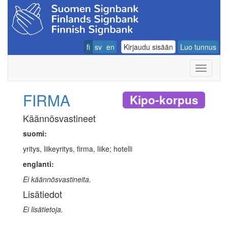
fi
sv
en
Kirjaudu sisään
Luo tunnus
Navigoin
FIRMA
Kipo-korpus
Käännösvastineet
suomi:
yritys, liikeyritys, firma, liike; hotelli
englanti:
Ei käännösvastineita.
Lisätiedot
Ei lisätietoja.