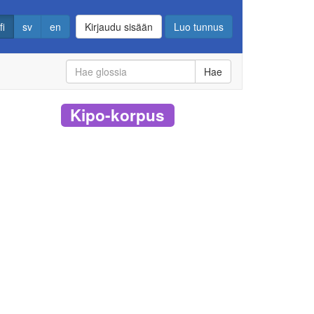
fi
sv
en
Kirjaudu sisään
Luo tunnus
Hae
Kipo-korpus