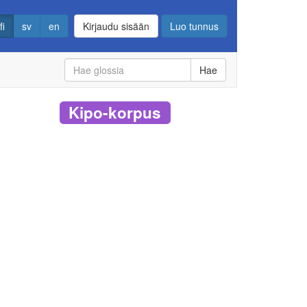
fi
sv
en
Kirjaudu sisään
Luo tunnus
Hae
Kipo-korpus