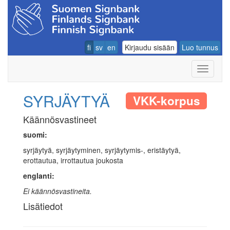
fi
sv
en
Kirjaudu sisään
Luo tunnus
Navigoin
SYRJÄYTYÄ
VKK-korpus
Käännösvastineet
suomi:
syrjäytyä, syrjäytyminen, syrjäytymis-, eristäytyä,
erottautua, irrottautua joukosta
englanti:
Ei käännösvastineita.
Lisätiedot