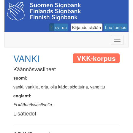
fi
sv
en
Kirjaudu sisään
Luo tunnus
Navigoin
VANKI
VKK-korpus
Käännösvastineet
suomi:
vanki, vankila, orja, olla kädet sidottuina, vangittu
englanti:
Ei käännösvastineita.
Lisätiedot