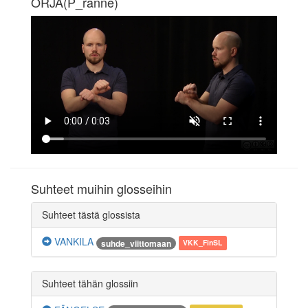
ORJA(P_ranne)
Suhteet muihin glosseihin
Suhteet tästä glossista
VANKILA
suhde_viittomaan
VKK_FinSL
Suhteet tähän glossiin