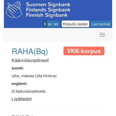
fi
sv
en
Kirjaudu sisään
Luo tunnus
Navigoin
RAHA(Bq)
VKK-korpus
Käännösvastineet
suomi:
raha, maksaa (olla hintana)
englanti:
Ei käännösvastineita.
Lisätiedot