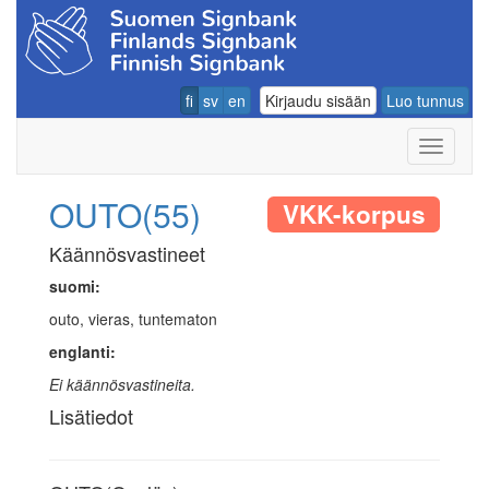
fi
sv
en
Kirjaudu sisään
Luo tunnus
Navigoin
OUTO(55)
VKK-korpus
Käännösvastineet
suomi:
outo, vieras, tuntematon
englanti:
Ei käännösvastineita.
Lisätiedot