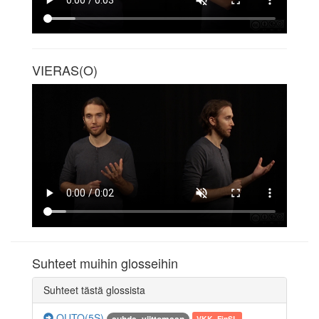
VIERAS(O)
Suhteet muihin glosseihin
Suhteet tästä glossista
OUTO(5S)
VKK_FinSL