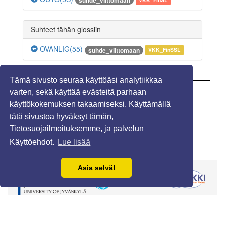
suhde_viittomaan
Suhteet tähän glossiin
OVANLIG(55)
suhde_viittomaan
VKK_FinSSL
Tämä sivusto seuraa käyttöäsi analytiikkaa
varten, sekä käyttää evästeitä parhaan
Näytä kommentit (0)
käyttökokemuksen takaamiseksi. Käyttämällä
tätä sivustoa hyväksyt tämän,
Tietosuojailmoituksemme, ja palvelun
Käyttöehdot.
Lue lisää
Asia selvä!