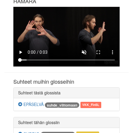
HÄMÄRÄ
Suhteet muihin glosseihin
Suhteet tästä glossista
EPÄSELVÄ
suhde_viittomaan
VKK_FinSL
Suhteet tähän glossiin