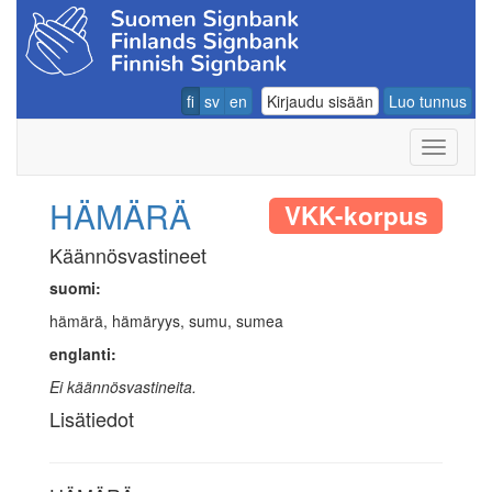
fi
sv
en
Kirjaudu sisään
Luo tunnus
Navigoin
HÄMÄRÄ
VKK-korpus
Käännösvastineet
suomi:
hämärä, hämäryys, sumu, sumea
englanti:
Ei käännösvastineita.
Lisätiedot