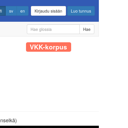
fi
sv
en
Kirjaudu sisään
Luo tunnus
Hae
VKK-korpus
selkä)