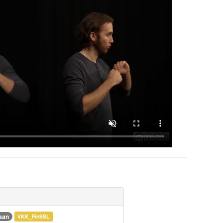
aan
VKK_FinSSL