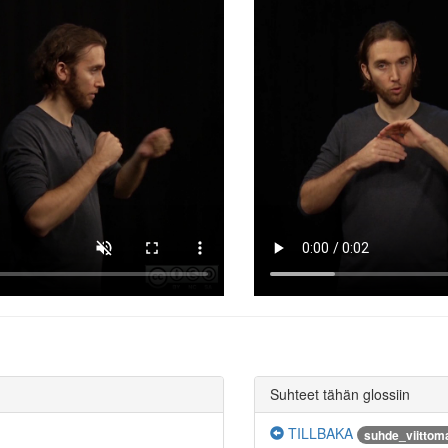
Suhteet tähän glossiin
TILLBAKA
suhde_viittom