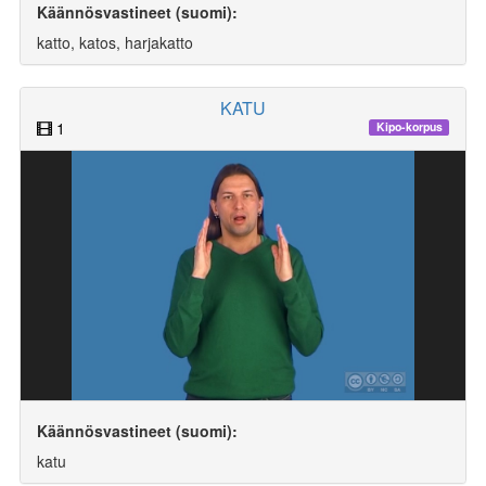
Käännösvastineet (suomi):
katto, katos, harjakatto
KATU
1
Kipo-korpus
Käännösvastineet (suomi):
katu