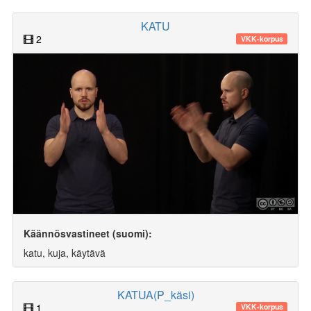
KATU
2
VKK-korpus
Käännösvastineet (suomi):
katu, kuja, käytävä
KATUA(P_käsi)
1
VKK-korpus