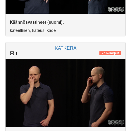
Käännösvastineet (suomi):
kateellinen, kateus, kade
KATKERA
1
VKK-korpus