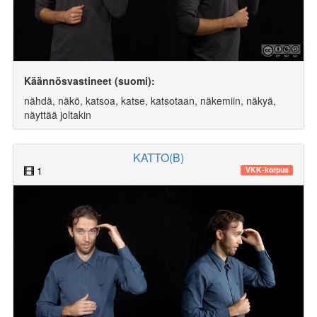
Käännösvastineet (suomi):
nähdä, näkö, katsoa, katse, katsotaan, näkemiin, näkyä,
näyttää joltakin
KATTO(B)
1
VKK-korpus