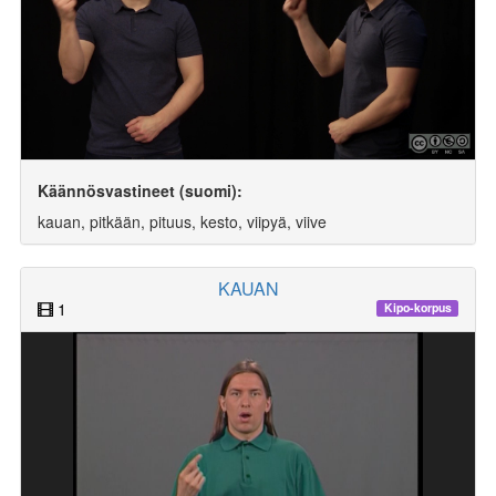
Käännösvastineet (suomi):
kauan, pitkään, pituus, kesto, viipyä, viive
KAUAN
1
Kipo-korpus