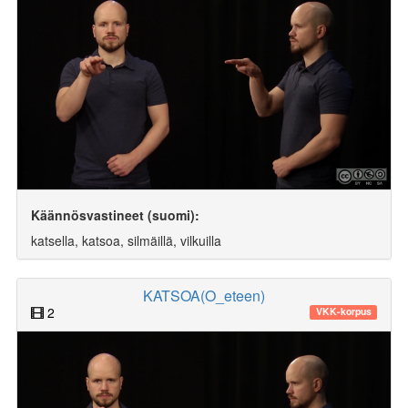
Käännösvastineet (suomi):
katsella, katsoa, silmäillä, vilkuilla
KATSOA(O_eteen)
2
VKK-korpus