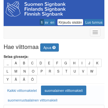
fi
sv
en
Kirjaudu sisään
Luo tunnus
Navigoin
Hae viittomaa
Apua
Selaa glosseja:
_
A
B
C
D
E
F
G
H
I
J
K
L
M
N
O
P
R
S
T
U
V
W
Y
Å
Ä
Ö
Kaikki viittomakielet
suomalainen viittomakieli
suomenruotsalainen viittomakieli