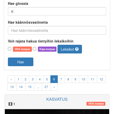
Hae glossia
Hae käännösvastinetta
Voit rajata hakua tiettyihin leksikoihin
Leksikot
VKK-korpus
Kipo-korpus
Hae
«
1
2
3
4
5
6
7
8
9
10
11
12
13
14
15
...
27
»
KASVATUS
1
VKK-korpus