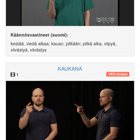
Käännösvastineet (suomi):
kestää, viedä aikaa; kauan, pitkään; pitkä aika, viipyä,
viivästyä, viivästys
KAUKANA
1
VKK-korpus