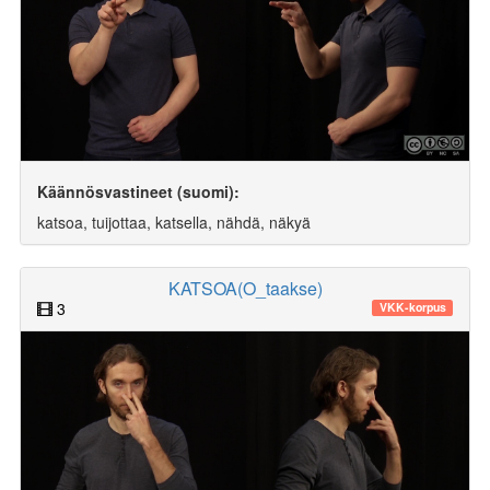
Käännösvastineet (suomi):
katsoa, tuijottaa, katsella, nähdä, näkyä
KATSOA(O_taakse)
3
VKK-korpus