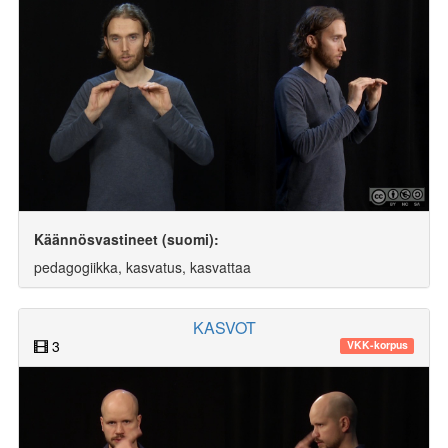
Käännösvastineet (suomi):
pedagogiikka, kasvatus, kasvattaa
KASVOT
3
VKK-korpus