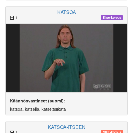
KATSOA
1
Kipo-korpus
Käännösvastineet (suomi):
katsoa, katsella, katse;tsiikata
KATSOA-ITSEEN
1
VKK-korpus