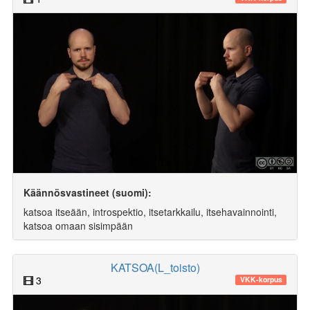
Käännösvastineet (suomi):
katsoa itseään, introspektio, itsetarkkailu, itsehavainnointi,
katsoa omaan sisimpään
KATSOA(L_toisto)
3
VKK-korpus