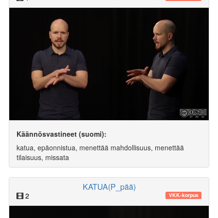
Käännösvastineet (suomi):
katua, epäonnistua, menettää mahdollisuus, menettää
tilaisuus, missata
KATUA(P_pää)
2
VKK-korpus