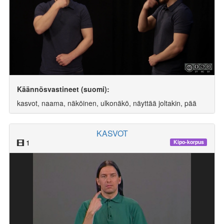
Käännösvastineet (suomi):
kasvot, naama, näköinen, ulkonäkö, näyttää joltakin, pää
KASVOT
1
Kipo-korpus