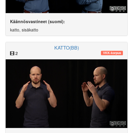
Käännösvastineet (suomi):
katto, sisäkatto
KATTO(BB)
2
VKK-korpus