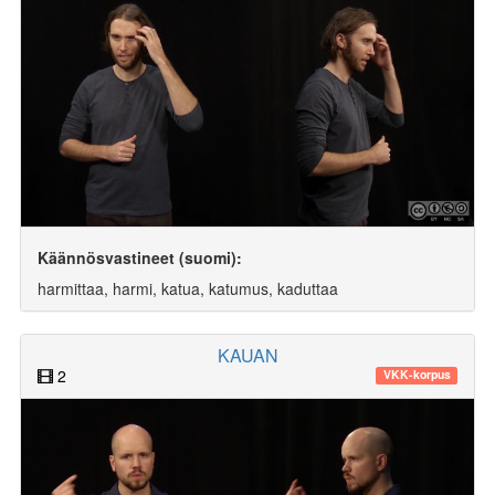
Käännösvastineet (suomi):
harmittaa, harmi, katua, katumus, kaduttaa
KAUAN
2
VKK-korpus