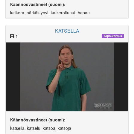
Käännösvastineet (suomi):
katkera, närkästynyt, katkeroitunut, hapan
KATSELLA
1
Kipo-korpus
Käännösvastineet (suomi):
katsella, katselu, katsoa, katsoja