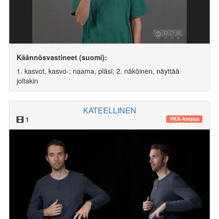
Käännösvastineet (suomi):
1. kasvot, kasvo-; naama, pläsi; 2. näköinen, näyttää
joltakin
KATEELLINEN
1
VKK-korpus