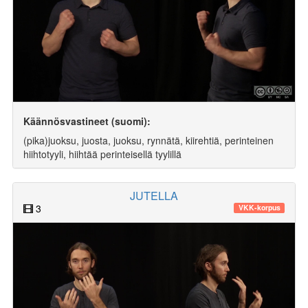
Käännösvastineet (suomi):
(pika)juoksu, juosta, juoksu, rynnätä, kiirehtiä, perinteinen
hiihtotyyli, hiihtää perinteisellä tyylillä
JUTELLA
3
VKK-korpus