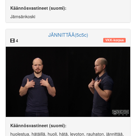
Käännösvastineet (suomi):
Jämsänkoski
JÄNNITTÄÄ(5c5c)
4
VKK-korpus
Käännösvastineet (suomi):
huolestua, hätäillä, huoli, hätä, levoton, rauhaton, jännittää,