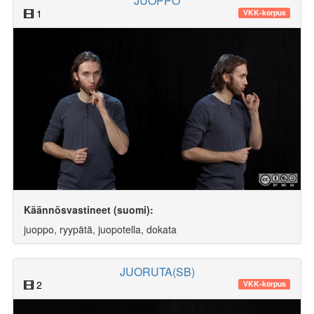
JUOPPO
1
VKK-korpus
Käännösvastineet (suomi):
juoppo, ryypätä, juopotella, dokata
JUORUTA(SB)
2
VKK-korpus