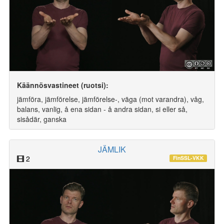
Käännösvastineet (ruotsi):
jämföra, jämförelse, jämförelse-, väga (mot varandra), våg,
balans, vanlig, å ena sidan - å andra sidan, si eller så,
sisådär, ganska
JÄMLIK
2
FinSSL-VKK