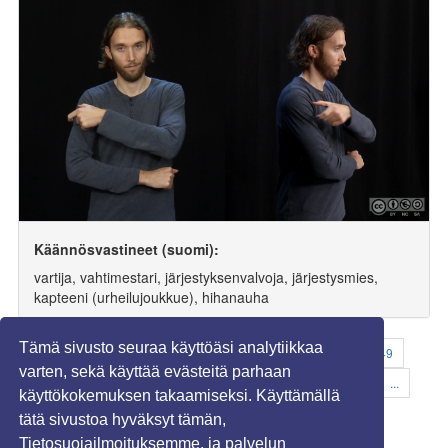
Käännösvastineet (suomi):
vartija, vahtimestari, järjestyksenvalvoja, järjestysmies,
kapteeni (urheilujoukkue), hihanauha
Tämä sivusto seuraa käyttöäsi analytiikkaa
«
...
41
42
43
44
45
46
47
48
49
varten, sekä käyttää evästeitä parhaan
50
51
52
53
54
55
56
57
58
59
...
käyttökokemuksen takaamiseksi. Käyttämällä
199
»
tätä sivustoa hyväksyt tämän,
Tietosuojailmoituksemme, ja palvelun