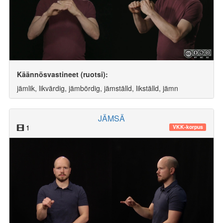
Käännösvastineet (ruotsi):
jämlik, likvärdig, jämbördig, jämställd, likställd, jämn
JÄMSÄ
1
VKK-korpus