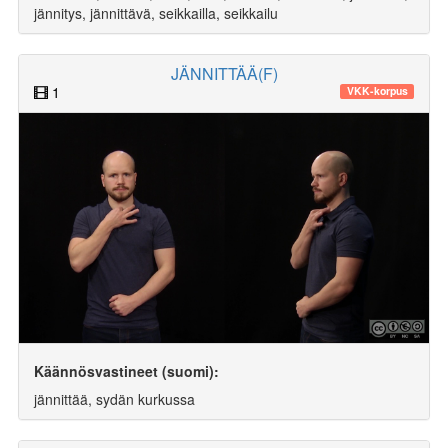
jännitys, jännittävä, seikkailla, seikkailu
JÄNNITTÄÄ(F)
1
VKK-korpus
Käännösvastineet (suomi):
jännittää, sydän kurkussa