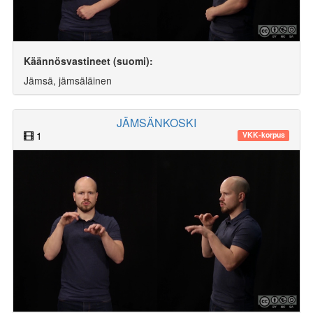
Käännösvastineet (suomi):
Jämsä, jämsäläinen
JÄMSÄNKOSKI
1
VKK-korpus