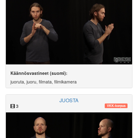
Käännösvastineet (suomi):
juoruta, juoru, filmata, filmikamera
JUOSTA
3
VKK-korpus