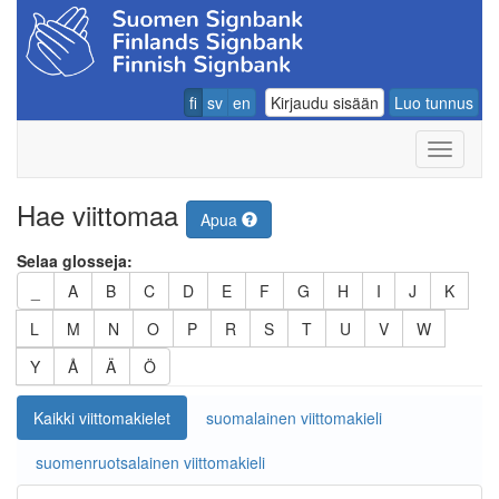
fi
sv
en
Kirjaudu sisään
Luo tunnus
Navigoin
Hae viittomaa
Apua
Selaa glosseja:
_
A
B
C
D
E
F
G
H
I
J
K
L
M
N
O
P
R
S
T
U
V
W
Y
Å
Ä
Ö
Kaikki viittomakielet
suomalainen viittomakieli
suomenruotsalainen viittomakieli