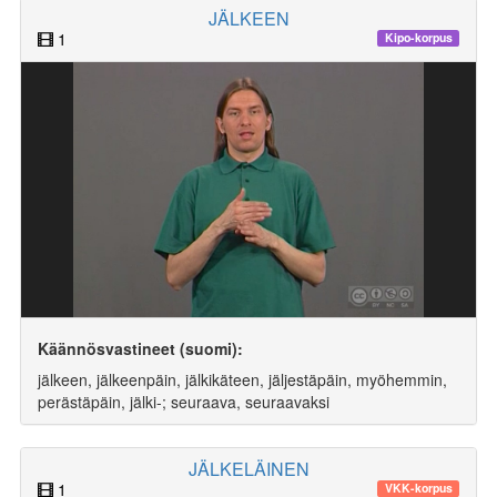
JÄLKEEN
1
Kipo-korpus
Käännösvastineet (suomi):
jälkeen, jälkeenpäin, jälkikäteen, jäljestäpäin, myöhemmin,
perästäpäin, jälki-; seuraava, seuraavaksi
JÄLKELÄINEN
1
VKK-korpus