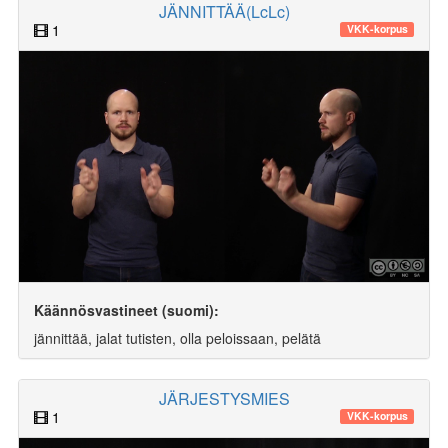
JÄNNITTÄÄ(LcLc)
1
VKK-korpus
Käännösvastineet (suomi):
jännittää, jalat tutisten, olla peloissaan, pelätä
JÄRJESTYSMIES
1
VKK-korpus