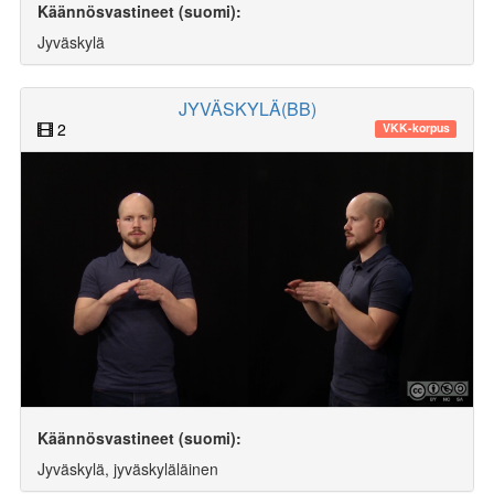
Käännösvastineet (suomi):
Jyväskylä
JYVÄSKYLÄ(BB)
2
VKK-korpus
Käännösvastineet (suomi):
Jyväskylä, jyväskyläläinen