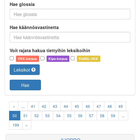
Hae glossia
Hae käännösvastinetta
Voit rajata hakua tiettyihin leksikoihin
VKK-korpus
Kipo-korpus
FinSSL-VKK
Leksikot
Hae
«
...
41
42
43
44
45
46
47
48
49
50
51
52
53
54
55
56
57
58
59
...
199
»