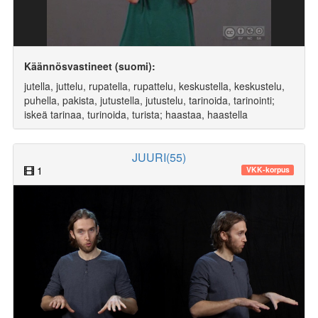
Käännösvastineet (suomi):
jutella, juttelu, rupatella, rupattelu, keskustella, keskustelu,
puhella, pakista, jutustella, jutustelu, tarinoida, tarinointi;
iskeä tarinaa, turinoida, turista; haastaa, haastella
JUURI(55)
1
VKK-korpus