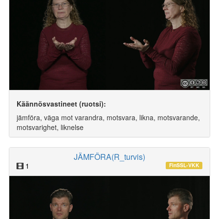
Käännösvastineet (ruotsi):
jämföra, väga mot varandra, motsvara, likna, motsvarande,
motsvarighet, liknelse
JÄMFÖRA(R_turvis)
1
FinSSL-VKK