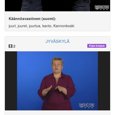
Käännösvastineet (suomi):
juuri, juuret, juurtua, kanto, Kannonkoski
JYVÄSKYLÄ
2
Kipo-korpus