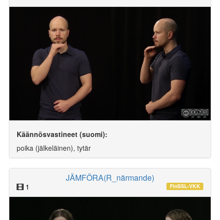
Käännösvastineet (suomi):
poika (jälkeläinen), tytär
JÄMFÖRA(R_närmande)
1
FinSSL-VKK